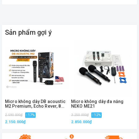
Tương thích như Loa Harman Kardon Aura Studio 3,
Loa JBL Xtreme 2, Loa JBL Boombox,Loa JBL
Boombox 2, Loa Bose S1 Pro,..
Sản phẩm gợi ý
Tính năng nổi bật:
- Thiết kế sang trọng, chất lượng, tinh tế
- Âm thanh hay, bén, chất âm rõ ràng
- Hàng chính hãng cao cấp, BH 6 tháng
Micro không dây DB acoustic
Micro không dây đa năng
M2 Premium, Echo Rever, 8
NEKO ME21
hiệu ứng vang số
2.590.000₫
- 17%
3.250.000₫
- 12%
2.150.000₫
2.850.000₫