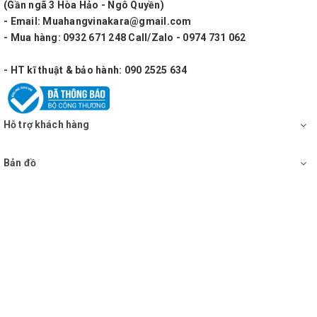
(Gần ngã 3 Hòa Hảo - Ngô Quyền)
Tay micro kim loại cao cấp đầy đủ nút chỉnh
- Email: Muahangvinakara@gmail.com
- Mua hàng: 0932 671 248 Call/Zalo - 0974 731 062
- HT kĩ thuật & bảo hành: 090 2525 634
Hỗ trợ khách hàng
Bản đồ
Tương thích với tất cả các dòng loa hiện nay