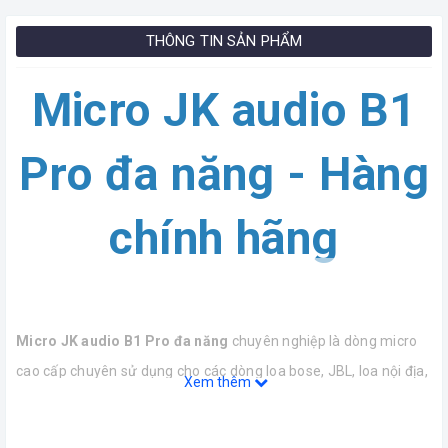
THÔNG TIN SẢN PHẨM
Micro JK audio B1
Pro đa năng - Hàng
chính hãng
Micro JK audio B1 Pro đa năng
chuyên nghiệp là dòng micro
cao cấp chuyên sử dụng cho các dòng loa bose, JBL, loa nội địa,
Xem thêm
loa bluetoth không hỗ trợ chỉnh được micro âm lượng, bass, trép
mic....