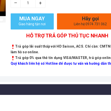
–
+
MUA NGAY
Hãy gọi
Giao hàng tận nơi
Liên hệ 0974 731 062
HỖ TRỢ TRẢ GÓP THỦ TỤC NHANH
Trả góp lãi suất thấp với HD Saison, ACS. Chỉ cần: CMT
làm hồ sơ online.
Trả góp 0% qua thẻ tín dụng VISA/MASTER, trả góp onlin
Quý khách liên hệ số Hotline để được tư vấn và hướng dẫn th