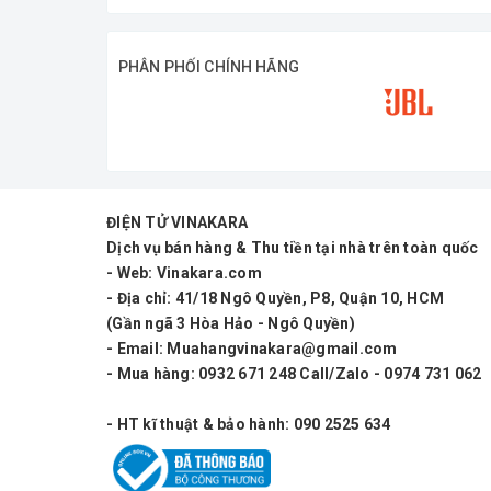
- khoảng cách thu sóng xa hơn 40m vô cùng 
PHÂN PHỐI CHÍNH HÃNG
ĐIỆN TỬ VINAKARA
Dịch vụ bán hàng & Thu tiền tại nhà trên toàn quốc
- Web: Vinakara.com
- Địa chỉ: 41/18 Ngô Quyền, P8, Quận 10, HCM
(Gần ngã 3 Hòa Hảo - Ngô Quyền)
- Email: Muahangvinakara@gmail.com
- Mua hàng: 0932 671 248 Call/Zalo - 0974 731 062
- HT kĩ thuật & bảo hành: 090 2525 634