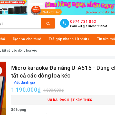
0974 731 062
Cam kết giá luôn tốt nhất
chủ
Dịch vụ cho thuê
Trả góp nhanh 10 phút
Tin tức mớ
 tất cả các dòng loa kéo
Micro karaoke Đa năng U-A515 - Dùng 
tất cả các dòng loa kéo
Viết đánh giá
1.190.000₫
1.500.000₫
ƯU ĐÃI ĐẶC BIỆT KÈM THEO
Số lượng