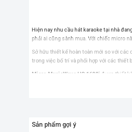
Hiện nay nhu cầu hát karaoke tại nhà đan
phải ai cũng sành mua. Với chiếc micro n
Sở hữu thiết kế hoàn toàn mới so với các
trong việc bố trí và phối hợp với các thiết
Micro MusicWave HS 1600i
được thiết kế
bạn hát trong một không gian ồn ào thì
Mi
làm nhiễu giọng hát của bạn sẽ mang giọn
Sẽ vô cùng thoải mái khi bạn sử dụng
Mic
và hát bất cứ đâu.
Sản phẩm gợi ý
Chuyên dùng cho KaraOke chuyên nghiệp,