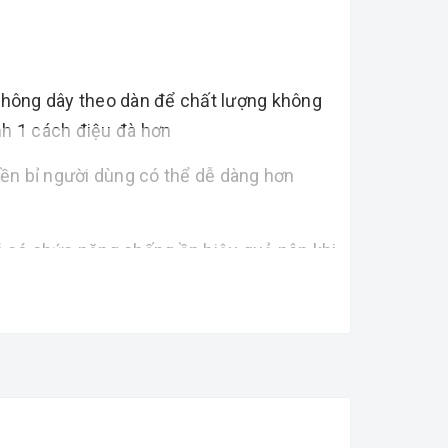
không dây theo dàn để chất lượng không
nh 1 cách điệu đà hơn
bền bỉ người dùng có thể dễ dàng hơn
i
có chức năng chống ồn hiệu quả nên khi
được và loại bỏ những âm thanh tạp nham,
hay mà cao vút, trong trẻo.
 không dây bạn có thể dễ dàng cầm micro
u ca nhạc...