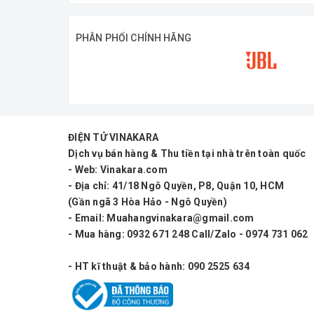
Khoảng cách di chuyển tốt đa giữa đầu 
✓
PHÂN PHỐI CHÍNH HÃNG
Hạn chế rú rít tối đa.
✓
- Công nghệ lọc bỏ tạp âm. Hát thật thoải 
- Các đoạn cao trào tha hồ lên cao, khoe g
ĐIỆN TỬ VINAKARA
Dịch vụ bán hàng & Thu tiền tại nhà trên toàn quốc
- Phạm vi bắt sóng xa tận 50m. Phù hợp ch
- Web: Vinakara.com
- 
Thoải mái hát karaoke nhiều tiếng liên t
- Địa chỉ: 41/18 Ngô Quyền, P8, Quận 10, HCM
(Gần ngã 3 Hòa Hảo - Ngô Quyền)
Không như micro bình dân, Micro gần loa, 
- Email: Muahangvinakara@gmail.com
- Mua hàng: 0932 671 248 Call/Zalo - 0974 731 062
CHÍNH SÁCH MUA HÀNG
- HT kĩ thuật & bảo hành: 090 2525 634
Đặc biệt, khi mua sắm sản phẩm tại
Vina
tôi đã dùng qua, khách hàng phản hồi như