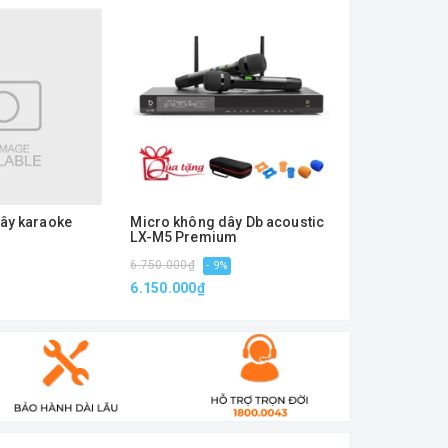
ây karaoke
Micro không dây Db acoustic
Micro không 
LX-M5 Premium
LX-M3 Prem
4.250.000₫
6.750.000₫
- 9%
micro không vỡ tiếng. Búp sóng rộng do đó
6.150.000₫