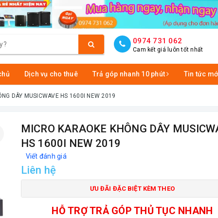
0974 731 062
Cam kết giá luôn tốt nhất
chủ
Dịch vụ cho thuê
Trả góp nhanh 10 phút
Tin tức mớ
NG DÂY MUSICWAVE HS 1600I NEW 2019
MICRO KARAOKE KHÔNG DÂY MUSICW
HS 1600I NEW 2019
Viết đánh giá
Liên hệ
ƯU ĐÃI ĐẶC BIỆT KÈM THEO
HỖ TRỢ TRẢ GÓP THỦ TỤC NHANH