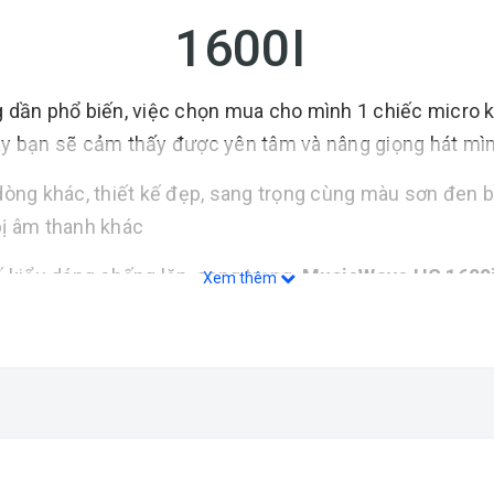
1600I
g dần phổ biến, việc chọn mua cho mình 1 chiếc micro 
ày bạn sẽ cảm thấy được yên tâm và nâng giọng hát mì
 dòng khác, thiết kế đẹp, sang trọng cùng màu sơn đen 
 bị âm thanh khác
 kiểu dáng chống lăn, sang trọng.
MusicWave HS 1600
Xem thêm
cro không dây MusicWave HS 1600i
vẫn có thể xử lí 
g hát của bạn đạt đến một đẳng cấp mới, không những 
ro Karaoke MusicWave HS 1600i
để hát. Với thiết kế
 hát với nhau, hội trường, kịch nói, giảng dạy, sân khấ