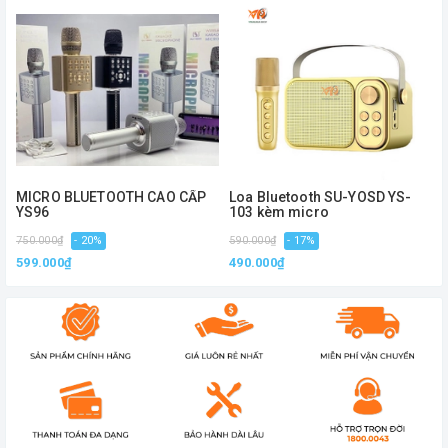
MICRO BLUETOOTH CAO CẤP
Loa Bluetooth SU-YOSD YS-
YS96
103 kèm micro
750.000₫
- 20%
590.000₫
- 17%
1
599.000₫
490.000₫