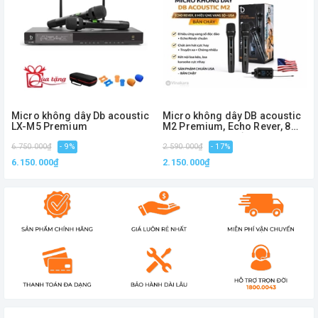
Micro không dây Db acoustic
Micro không dây DB acoustic
LX-M5 Premium
M2 Premium, Echo Rever, 8
hiệu ứng vang số
6.750.000₫
- 9%
2.590.000₫
- 17%
4
6.150.000₫
2.150.000₫