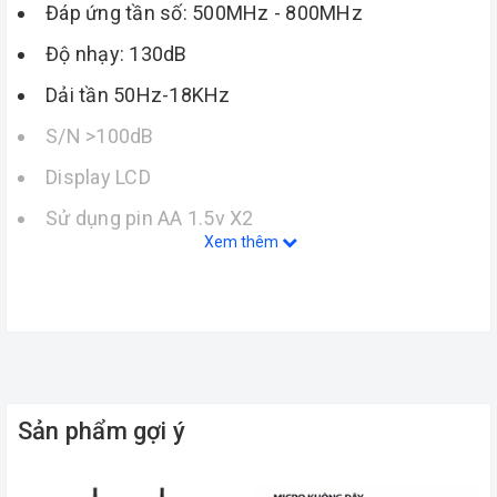
Đáp ứng tần số: 500MHz - 800MHz
Độ nhạy: 130dB
Dải tần 50Hz-18KHz
S/N >100dB
Display LCD
Sử dụng pin AA 1.5v X2
Xem thêm
Sản phẩm gợi ý