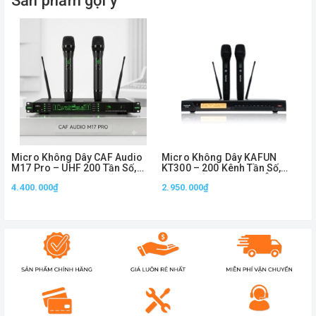
Sản phẩm gợi ý
Micro Không Dây CAF Audio
Micro Không Dây KAFUN
M17 Pro – UHF 200 Tần Số,
KT300 – 200 Kênh Tần Số,
Chuyên Dùng Sân Khấu, Show
Sóng Khỏe Trên 60m, Âm
4.400.000₫
2.950.000₫
& Karaoke
Thanh Chuyên Nghiệp
4
Thông số kỹ thuật micro
ASAWA A68
Tên sản phẩm: Micro Asawa A68
Mã sản phẩm: A68