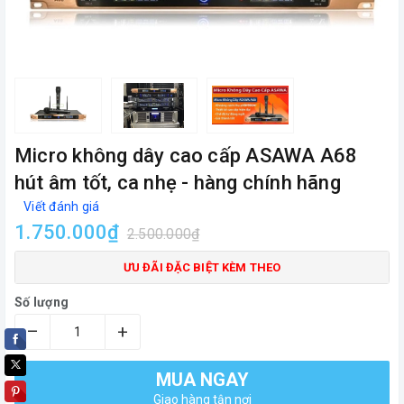
Micro không dây cao cấp ASAWA A68
hút âm tốt, ca nhẹ - hàng chính hãng
Viết đánh giá
1.750.000₫
2.500.000₫
ƯU ĐÃI ĐẶC BIỆT KÈM THEO
Số lượng
–
+
MUA NGAY
Giao hàng tận nơi