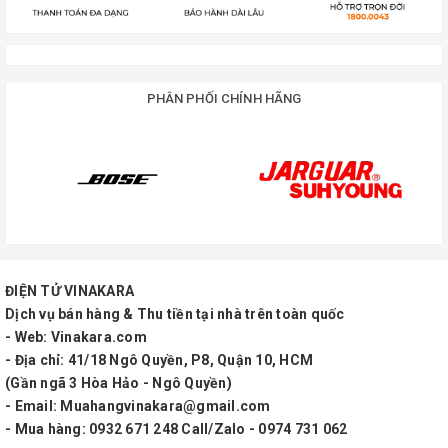
Chất liệu: Thép – Nhôm
Loại micro: 2 kênh
PHÂN PHỐI CHÍNH HÃNG
Tần số: UHF 794MHZ – 840MHZ
Sai lệch tần số: ± 0.002%
Độ nhạy: 118db
Trở kháng: 500 Ohm
Dãy tần hoạt động: 16Hz – 40.000Khz
Độ lệch: 15Hz
ĐIỆN TỬ VINAKARA
Dịch vụ bán hàng & Thu tiền tại nhà trên toàn quốc
Khoảng cách: 350m
- Web: Vinakara.com
- Địa chỉ: 41/18 Ngô Quyền, P8, Quận 10, HCM
Loại pin: AA
(Gần ngã 3 Hòa Hảo - Ngô Quyền)
- Email: Muahangvinakara@gmail.com
- Mua hàng: 0932 671 248 Call/Zalo - 0974 731 062