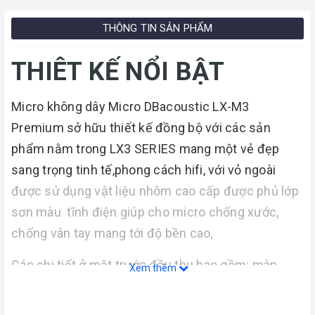
THÔNG TIN SẢN PHẨM
THIÊT KẾ NỔI BẬT
Micro không dây Micro DBacoustic LX-M3
Premium sở hữu thiết kế đồng bộ với các sản
phẩm nằm trong LX3 SERIES mang một vẻ đẹp
sang trọng tinh tế,phong cách hifi, với vỏ ngoài
được sử dụng vật liệu nhôm cao cấp được phủ lớp
sơn màu tĩnh điện giúp cho micro chống xước,
chống vân tay mang tới độ bền cao,
Các chi tiết ở mặt trước đầu thu bao gồm: màn
Xem thêm
hình hiển thị tần số tiếp sóng micro, màn hình LCD.
Đặc điểm nổi bật nhất phải kể đến biểu tượng logo