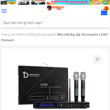
0
Toggle
navigation
Trang chủ
Micro Không Dây Karaoke
Micro không dây Db acoustic LX-M3
Premium