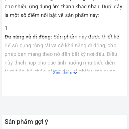
cho nhiều ứng dụng âm thanh khác nhau. Dưới đây
là một số điểm nổi bật về sản phẩm này:
Đa năng và di động:
Sản phẩm này được thiết kế
để sử dụng rộng rãi và có khả năng di động, cho
phép bạn mang theo nó đến bất kỳ nơi đâu. Điều
này thích hợp cho các tình huống như biểu diễn
trực tiếp, hội thảo, giảng dạy, và nhiều ứng dụng
Xem thêm
khác.
Chất lượng âm thanh trong trẻo:
Sản phẩm được
mô tả là tạo ra âm thanh trong trẻo, giúp tái tạo
giọng nói và âm nhạc một cách rõ ràng và chi tiết.
Sản phẩm gợi ý