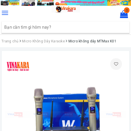
0
Toggle
navigation
Trang chủ
Micro Không Dây Karaoke
Micro không dây MTMax K01