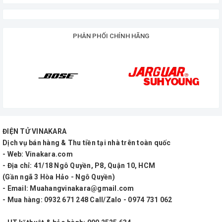
K01, hãy kiểm tra chi tiết về tính năng kỹ thuật và
cách sử dụng để đảm bảo rằng nó phù hợp với nhu
PHÂN PHỐI CHÍNH HÃNG
cầu của bạn và hệ thống âm thanh của bạn.
Micro không dây MTMax K01 là dòng micro đa năng, sử dụng
rộng rãi, chuyên nghiệp, di động đễ mang đi bất kì nơi đâu. Sản
phẩm được tuyển chọn chất lượng, âm thanh trong trẻo cho dàn
âm thanh cao cấp.
ĐIỆN TỬ VINAKARA
Dịch vụ bán hàng & Thu tiền tại nhà trên toàn quốc
- Web: Vinakara.com
- Địa chỉ: 41/18 Ngô Quyền, P8, Quận 10, HCM
(Gần ngã 3 Hòa Hảo - Ngô Quyền)
- Email: Muahangvinakara@gmail.com
- Mua hàng: 0932 671 248 Call/Zalo - 0974 731 062