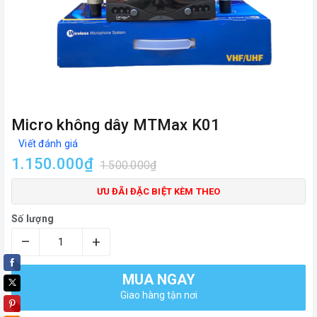
Micro không dây MTMax K01
Viết đánh giá
1.150.000₫
1.500.000₫
ƯU ĐÃI ĐẶC BIỆT KÈM THEO
Số lượng
–
+
MUA NGAY
Giao hàng tận nơi