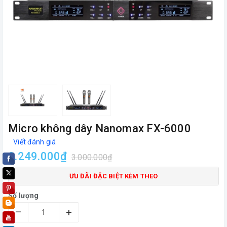
Micro không dây Nanomax FX-6000
Viết đánh giá
2.249.000₫
3.000.000₫
ƯU ĐÃI ĐẶC BIỆT KÈM THEO
Số lượng
–
+