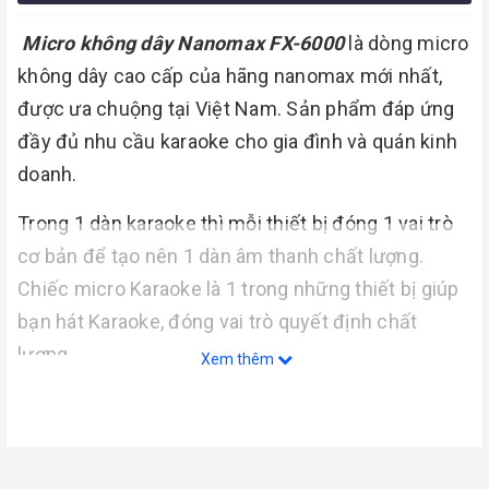
Micro không dây Nanomax FX-6000
là dòng micro
không dây cao cấp của hãng nanomax mới nhất,
được ưa chuộng tại Việt Nam. Sản phẩm đáp ứng
đầy đủ nhu cầu karaoke cho gia đình và quán kinh
doanh.
Trong 1 dàn karaoke thì mỗi thiết bị đóng 1 vai trò
cơ bản để tạo nên 1 dàn âm thanh chất lượng.
Chiếc micro Karaoke là 1 trong những thiết bị giúp
bạn hát Karaoke, đóng vai trò quyết định chất
lượng.
Xem thêm
Thiết kế hiện đại, sang trọng
Micro không dây
Nanomax FX-6000
Được thiết kế khá hiện đại với lớp vỏ kim loại sáng