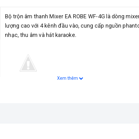
Bộ trộn âm thanh Mixer EA ROBE WF-4G là dòng mixer
lượng cao với 4 kênh đầu vào, cung cấp nguồn phant
nhạc, thu âm và hát karaoke.
Xem thêm
Bảo hành: 12 tháng
Kho 
Xuất xứ: Trung Quốc
Hãng