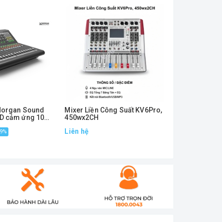
 Xanh
 Morgan Sound
Mixer Liền Công Suất KV6Pro,
Mixer DAVS M
D cảm ứng 10
450wx2CH
canon, 2 line 
Liên hệ
8.000.000₫
19%