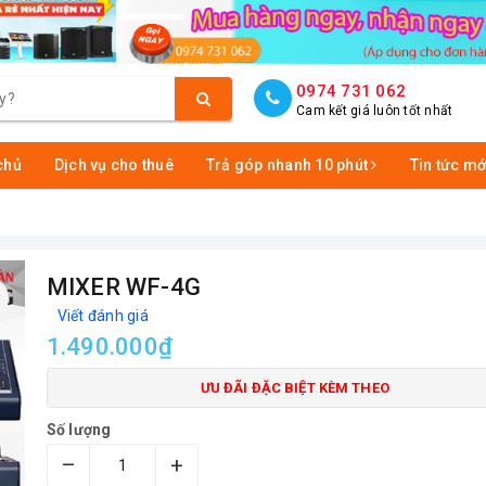
0974 731 062
Cam kết giá luôn tốt nhất
chủ
Dịch vụ cho thuê
Trả góp nhanh 10 phút
Tin tức mớ
MIXER WF-4G
Viết đánh giá
1.490.000₫
ƯU ĐÃI ĐẶC BIỆT KÈM THEO
Số lượng
–
+