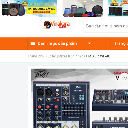
Danh mục sản phẩm
Trang 
Trang chủ
Echo (Mixer trộn nhạc)
MIXER WF-4G