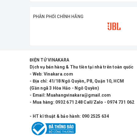
Mixer mini EH ROBE WF-4G hỗ trợ nguồn
Thiết kế nhỏ gọn, đẹp mắt và dễ sử dụng
PHÂN PHỐI CHÍNH HÃNG
ĐIỆN TỬ VINAKARA
Dịch vụ bán hàng & Thu tiền tại nhà trên toàn quốc
- Web: Vinakara.com
- Địa chỉ: 41/18 Ngô Quyền, P8, Quận 10, HCM
(Gần ngã 3 Hòa Hảo - Ngô Quyền)
- Email: Muahangvinakara@gmail.com
- Mua hàng: 0932 671 248 Call/Zalo - 0974 731 062
- HT kĩ thuật & bảo hành: 090 2525 634