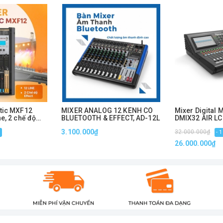
Vận chuyển: Miễn phí
Màu:
Giá sản phẩm:
1.490.000
đ
tic MXF12
MIXER ANALOG 12 KÊNH CÓ
Mixer Digital
e, 2 chế độ
BLUETOOTH & EFFECT, AD-12L
DMIX32 AIR LC
inch
3.100.000₫
32.000.000₫
iện thoại, máy tính, USB …
%
- 
26.000.000₫
o