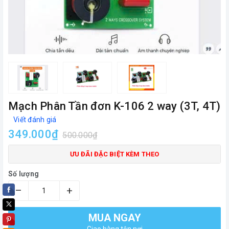
Mạch Phân Tần đơn K-106 2 way (3T, 4T)
Viết đánh giá
349.000₫
500.000₫
ƯU ĐÃI ĐẶC BIỆT KÈM THEO
Số lượng
–
+
MUA NGAY