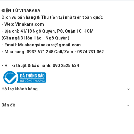
loa) và các thông số kỹ thuật của sạc phù hợp với
ĐIỆN TỬ VINAKARA
loa kéo tay của bạn. Nếu bạn không chắc chắn, hãy
Dịch vụ bán hàng & Thu tiền tại nhà trên toàn quốc
liên hệ với nhà sản xuất hoặc nhà cung cấp loa kéo
- Web: Vinakara.com
tay để biết thêm thông tin và hỗ trợ lựa chọn sản
- Địa chỉ: 41/18 Ngô Quyền, P8, Quận 10, HCM
(Gần ngã 3 Hòa Hảo - Ngô Quyền)
phẩm phù hợp nhất.
- Email: Muahangvinakara@gmail.com
Thông số kỹ thuật : sạc
- Mua hàng: 0932 671 248 Call/Zalo - 0974 731 062
- HT kĩ thuật & bảo hành: 090 2525 634
loa kéo 15v-6a acnos
hãng sản xuất : Acnos
Hỗ trợ khách hàng
Đầu vào: AC 100-240V 50/60HZ
Bản đồ
đầu vào điện áp rộng, phù hợp với tiêu chuẩn toàn
cầu.