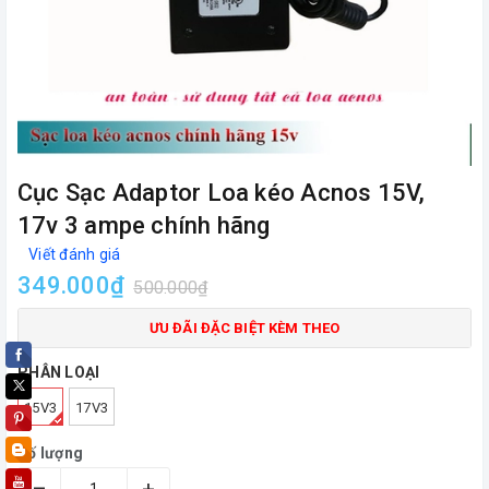
Cục Sạc Adaptor Loa kéo Acnos 15V,
17v 3 ampe chính hãng
Viết đánh giá
349.000₫
500.000₫
ƯU ĐÃI ĐẶC BIỆT KÈM THEO
PHÂN LOẠI
15V3
17V3
Số lượng
–
+