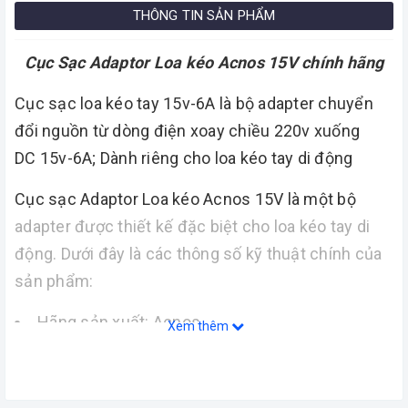
THÔNG TIN SẢN PHẨM
Cục Sạc Adaptor Loa kéo Acnos 15V chính hãng
Cục sạc loa kéo tay 15v-6A là bộ adapter chuyển
đổi nguồn từ dòng điện xoay chiều 220v xuống
DC 15v-6A; Dành riêng cho loa kéo tay di động
Cục sạc Adaptor Loa kéo Acnos 15V là một bộ
adapter được thiết kế đặc biệt cho loa kéo tay di
động. Dưới đây là các thông số kỹ thuật chính của
sản phẩm:
Hãng sản xuất: Acnos.
Xem thêm
Đầu vào: AC 100-240V 50/60HZ. Điều này cho
phép bạn sử dụng sản phẩm ở nhiều quốc gia với