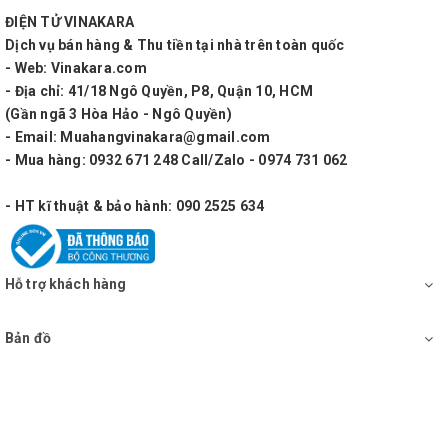
các yếu tố như công suất, thiết kế cụ thể của hệ
ĐIỆN TỬ VINAKARA
Dịch vụ bán hàng & Thu tiền tại nhà trên toàn quốc
thống Line Array và mục đích sử dụng để đảm bảo
- Web: Vinakara.com
rằng nó phù hợp với nhu cầu của bạn và cung cấp
- Địa chỉ: 41/18 Ngô Quyền, P8, Quận 10, HCM
hiệu suất âm thanh tốt nhất.
(Gần ngã 3 Hòa Hảo - Ngô Quyền)
- Email: Muahangvinakara@gmail.com
Vỏ thùng loa line
- Mua hàng: 0932 671 248 Call/Zalo - 0974 731 062
- HT kĩ thuật & bảo hành: 090 2525 634
Array bass 30, bass
Hỗ trợ khách hàng
40
Bản đồ