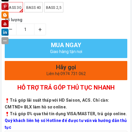
BASS 30
BASS 40
BASS 2,5
Số lượng
–
+
MUA NGAY
Giao hàng tận nơi
Hãy gọi
Liên hệ 0974 731 062
HỖ TRỢ TRẢ GÓP THỦ TỤC NHANH
Trả góp lãi suất thấp với HD Saison, ACS. Chỉ cần:
CMTND+ BLX làm hồ sơ online.
Trả góp 0% qua thẻ tín dụng VISA/MASTER, trả góp online.
Quý khách liên hệ số Hotline để được tư vấn và hướng dẫn thủ
tục