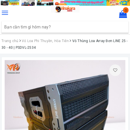
0
Toggle
navigation
Trang chủ
Vỏ Loa Phi Thuyền, Hỏa Tiễn
Vỏ Thùng Loa Array Đơn LINE 25 -
30 - 40 | PSDVL-2534