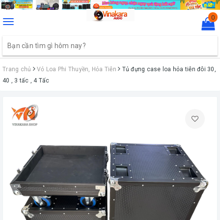
0
Toggle
navigation
Trang chủ
Vỏ Loa Phi Thuyền, Hỏa Tiễn
Tủ đựng case loa hỏa tiễn đôi 30,
40 , 3 tấc , 4 Tấc