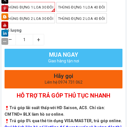
THÙNG ĐỰNG 1 LOA 30 ĐÔI
THÙNG ĐỰNG 1 LOA 40 ĐÔI
THÙNG ĐỰNG 2 LOA 30 ĐÔI
THÙNG ĐỰNG 2 LOA 40 ĐÔI
Số lượng
–
+
MUA NGAY
Giao hàng tận nơi
Hãy gọi
Liên hệ 0974 731 062
HỖ TRỢ TRẢ GÓP THỦ TỤC NHANH
Trả góp lãi suất thấp với HD Saison, ACS. Chỉ cần:
CMTND+ BLX làm hồ sơ online.
Trả góp 0% qua thẻ tín dụng VISA/MASTER, trả góp online.