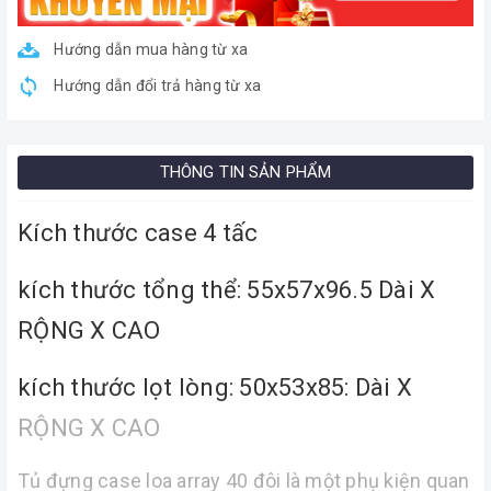
Hướng dẫn mua hàng từ xa
Hướng dẫn đổi trả hàng từ xa
THÔNG TIN SẢN PHẨM
Kích thước case 4 tấc
kích thước tổng thể: 55x57x96.5 Dài X
RỘNG X CAO
kích thước lọt lòng: 50x53x85: Dài X
RỘNG X CAO
Tủ đựng case loa array 40 đôi là một phụ kiện quan