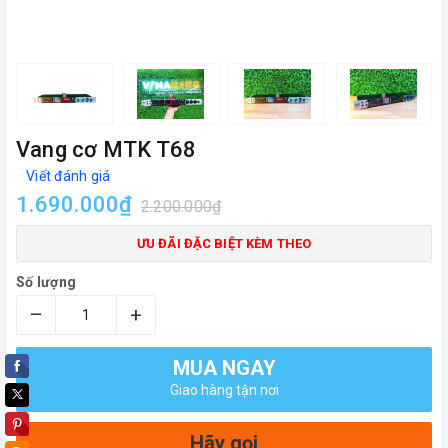
Vang cơ MTK T68
Viết đánh giá
1.690.000₫
2.200.000₫
ƯU ĐÃI ĐẶC BIỆT KÈM THEO
Số lượng
–
+
MUA NGAY
Giao hàng tận nơi
Hãy gọi