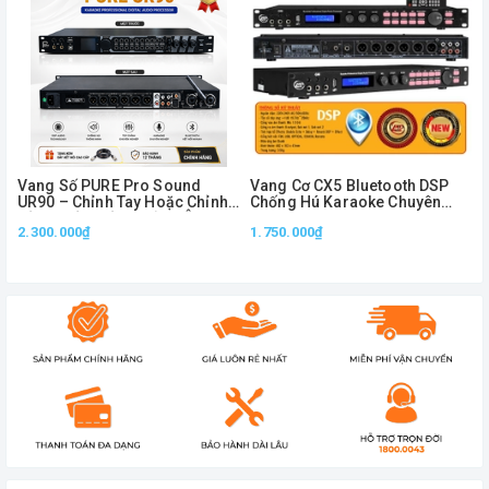
Vang Số PURE Pro Sound
Vang Cơ CX5 Bluetooth DSP
UR90 – Chỉnh Tay Hoặc Chỉnh
Chống Hú Karaoke Chuyên
Bằng Phần Mềm, Xử Lý Âm
Nghiệp Optical USB Remote
2.300.000₫
1.750.000₫
Thanh Chuyên Nghiệp
Điều Chỉnh Echo Reverb