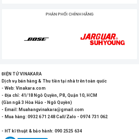
Đặc điểm nổi bật
PHÂN PHỐI CHÍNH HÃNG
Vang cơ MTK T68 là thiết bị xử lý tín hiệu giá rẻ,
dùng cho karaoke và nghe nhạc.
+ Vóc dáng nhỏ gọn, tone màu sang trọng
+ Chức năng chống hú (feedback) với công nghệ
dịch tần số làm giảm sự hú rít cho micro
ĐIỆN TỬ VINAKARA
Dịch vụ bán hàng & Thu tiền tại nhà trên toàn quốc
+ Điều chỉnh âm sắc (Bass – Mid – Treble) riêng
- Web: Vinakara.com
biệt cho MIC, ECHO, MUSIC
- Địa chỉ: 41/18 Ngô Quyền, P8, Quận 10, HCM
(Gần ngã 3 Hòa Hảo - Ngô Quyền)
+ Tích hợp 2 bộ tạo hiệu ứng tiếng vang (Echo)cho
- Email: Muahangvinakara@gmail.com
chất âm dày và sống động hơn
- Mua hàng: 0932 671 248 Call/Zalo - 0974 731 062
+ Kết nối Bluetooth, AV, Optical, USB
- HT kĩ thuật & bảo hành: 090 2525 634