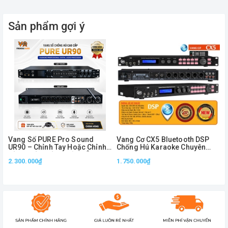
Sản phẩm gợi ý
Vang Số PURE Pro Sound
Vang Cơ CX5 Bluetooth DSP
UR90 – Chỉnh Tay Hoặc Chỉnh
Chống Hú Karaoke Chuyên
Kích thước gọn nhẹ, tiện lợi
Bằng Phần Mềm, Xử Lý Âm
Nghiệp Optical USB Remote
2.300.000₫
1.750.000₫
Thanh Chuyên Nghiệp
Điều Chỉnh Echo Reverb