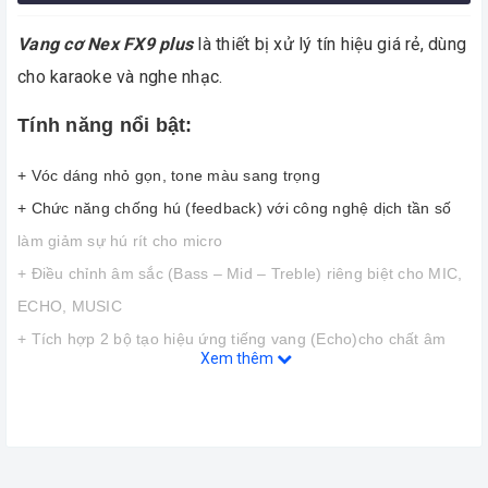
Vang cơ Nex FX9 plus
là thiết bị xử lý tín hiệu giá rẻ, dùng
cho karaoke và nghe nhạc.
Tính năng nổi bật:
+ Vóc dáng nhỏ gọn, tone màu sang trọng
+ Chức năng chống hú (feedback) với công nghệ dịch tần số
làm giảm sự hú rít cho micro
+ Điều chỉnh âm sắc (Bass – Mid – Treble) riêng biệt cho MIC,
ECHO, MUSIC
+ Tích hợp 2 bộ tạo hiệu ứng tiếng vang (Echo)cho chất âm
Xem thêm
dày và sống động hơn
+ Kết nối Bluetooth, AV, Optical, USB