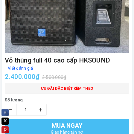
Vỏ thùng full 40 cao cấp HKSOUND
Viết đánh giá
2.400.000₫
3.500.000₫
ƯU ĐÃI ĐẶC BIỆT KÈM THEO
Số lượng
–
+
MUA NGAY
Giao hàng tận nơi