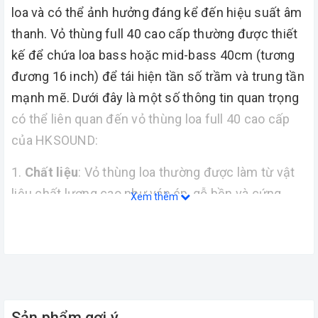
loa và có thể ảnh hưởng đáng kể đến hiệu suất âm
thanh. Vỏ thùng full 40 cao cấp thường được thiết
kế để chứa loa bass hoặc mid-bass 40cm (tương
đương 16 inch) để tái hiện tần số trầm và trung tần
mạnh mẽ. Dưới đây là một số thông tin quan trọng
có thể liên quan đến vỏ thùng loa full 40 cao cấp
của HKSOUND:
Chất liệu
: Vỏ thùng loa thường được làm từ vật
liệu chất lượng cao như ván ép, gỗ bền và cứng.
Xem thêm
Chất liệu chọn lựa có thể ảnh hưởng đến độ cứng
và trở kháng cơ học của vỏ thùng.
Thiết kế
: Thiết kế vỏ thùng cần đảm bảo sự cân
bằng giữa âm thanh và kích thước. Một thiết kế
chính xác có thể giúp loa hoạt động hiệu quả và tái
Sản phẩm gợi ý