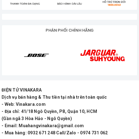
nối và lỗ gắn phù hợp với hệ thống loa hoặc loa kéo
của bạn.
Thương hiệu và chất lượng
: Lựa chọn vỏ thùng
PHÂN PHỐI CHÍNH HÃNG
từ các thương hiệu uy tín và được sản xuất với
chất lượng cao để đảm bảo hiệu suất tốt nhất.
Việc lựa chọn vỏ thùng loa phụ thuộc vào nhu cầu
và ứng dụng cụ thể của bạn. Hãy kiểm tra thông số
kỹ thuật và đảm bảo rằng nó phù hợp với loa và hệ
thống của bạn để đảm bảo hiệu suất âm thanh tốt
ĐIỆN TỬ VINAKARA
nhất.
Dịch vụ bán hàng & Thu tiền tại nhà trên toàn quốc
- Web: Vinakara.com
Vỏ thùng full 40 cao cấp HKSOUND
- Địa chỉ: 41/18 Ngô Quyền, P8, Quận 10, HCM
(Gần ngã 3 Hòa Hảo - Ngô Quyền)
- Email: Muahangvinakara@gmail.com
- Mua hàng: 0932 671 248 Call/Zalo - 0974 731 062