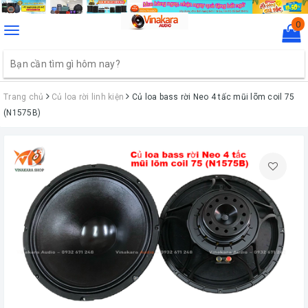
0
Toggle
navigation
Trang chủ
Củ loa rời linh kiện
Củ loa bass rời Neo 4 tấc mũi lõm coil 75
(N1575B)