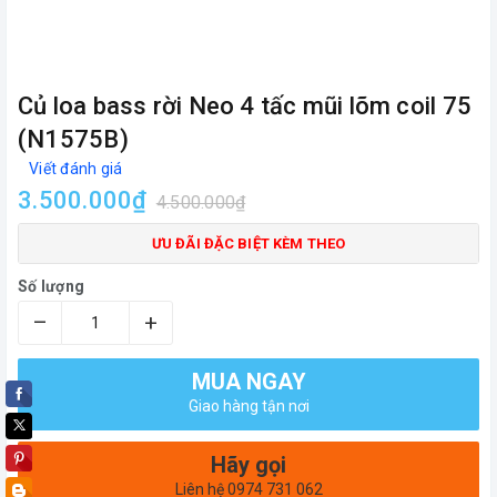
Củ loa bass rời Neo 4 tấc mũi lõm coil 75
(N1575B)
Viết đánh giá
3.500.000₫
4.500.000₫
ƯU ĐÃI ĐẶC BIỆT KÈM THEO
Số lượng
–
+
MUA NGAY
Giao hàng tận nơi
Hãy gọi
Liên hệ 0974 731 062