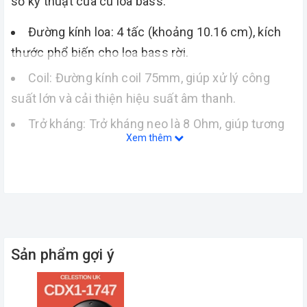
số kỹ thuật của củ loa bass:
Đường kính loa: 4 tấc (khoảng 10.16 cm), kích
thước phổ biến cho loa bass rời.
Coil: Đường kính coil 75mm, giúp xử lý công
suất lớn và cải thiện hiệu suất âm thanh.
Trở kháng: Trở kháng neo là 8 Ohm, giúp tương
Xem thêm
thích với các hệ thống âm thanh và ampli thông
dụng.
Công suất: Công suất định mức từ 500W đến
1000W, cho phép loa hoạt động ổn định và đáp ứng
các yêu cầu công suất cao.
Sản phẩm gợi ý
Hiệu suất: Loa có hiệu suất cao, cho phép tái
tạo âm thanh mạnh mẽ và chi tiết.
Dải tần số: Loa bass này có khả năng tái tạo âm