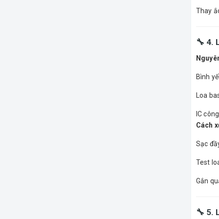
Thay ắ
🔧 4.
Nguyên
Bình yế
Loa bas
IC công
Cách xử
Sạc đầy
Test lo
Gắn quạ
🔧 5.