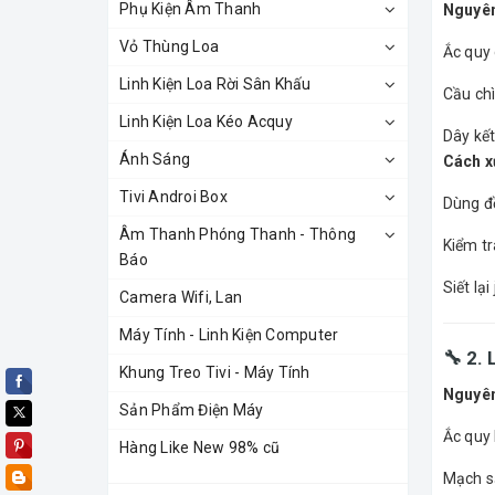
Phụ Kiện Âm Thanh
Nguyên
Vỏ Thùng Loa
Ắc quy 
Linh Kiện Loa Rời Sân Khấu
Cầu chì
Linh Kiện Loa Kéo Acquy
Dây kết
Ánh Sáng
Cách xử
Tivi Androi Box
Dùng đồ
Âm Thanh Phóng Thanh - Thông
Kiểm tr
Báo
Siết lạ
Camera Wifi, Lan
Máy Tính - Linh Kiện Computer
🔧 2. 
Khung Treo Tivi - Máy Tính
Nguyên
Sản Phẩm Điện Máy
Ắc quy
Hàng Like New 98% cũ
Mạch s