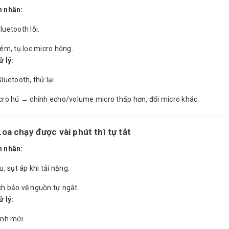
 nhân:
uetooth lỗi.
ém, tụ lọc micro hỏng.
 lý:
luetooth, thử lại.
cro hú → chỉnh echo/volume micro thấp hơn, đổi micro khác.
 Loa
chạy được vài phút thì tự tắt
 nhân:
u, sụt áp khi tải nặng.
h bảo vệ nguồn tự ngắt.
 lý:
ình mới.