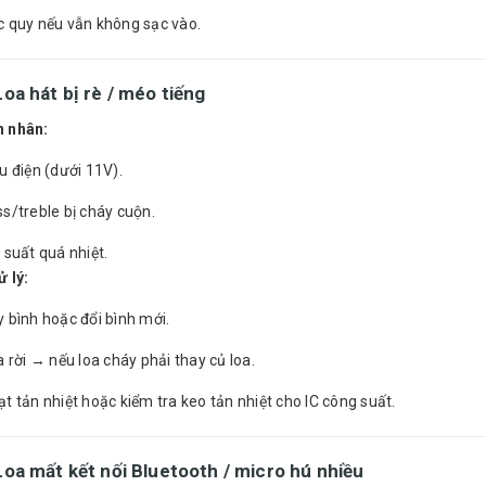
c quy nếu vẫn không sạc vào.
 Loa
hát bị rè / méo tiếng
 nhân:
u điện (dưới 11V).
s/treble bị cháy cuộn.
 suất quá nhiệt.
 lý:
 bình hoặc đổi bình mới.
a rời → nếu loa cháy phải thay củ loa.
t tản nhiệt hoặc kiểm tra keo tản nhiệt cho IC công suất.
 Loa
mất kết nối Bluetooth / micro hú nhiều