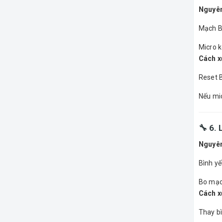
Nguyên
Mạch Bl
Micro k
Cách xử
Reset B
Nếu mi
🔧 6.
Nguyên
Bình yế
Bo mạc
Cách xử
Thay b