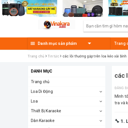
Danh mục sản phẩm
Trang 
Trang chủ
Tin tức
các lỗi thường gặp trên loa kéo xài bình
DANH MỤC
các 
Trang chủ
ĐĂNG B
Loa Di Động
Mình t
Loa
tra và 
Thiết Bị Karaoke
Dàn Karaoke
🔧 1.