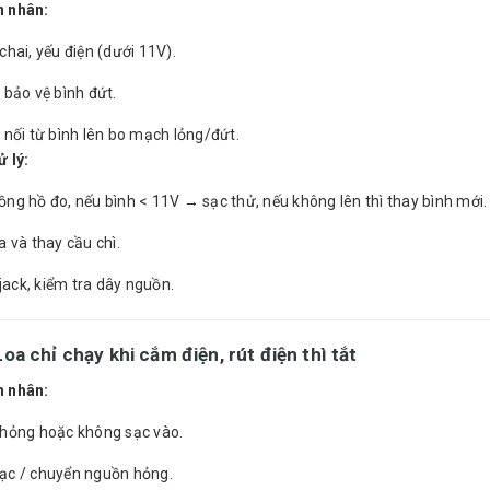
 nhân:
chai, yếu điện (dưới 11V).
 bảo vệ bình đứt.
 nối từ bình lên bo mạch lỏng/đứt.
 lý:
ng hồ đo, nếu bình < 11V → sạc thử, nếu không lên thì thay bình mới.
a và thay cầu chì.
i jack, kiểm tra dây nguồn.
Loa chỉ chạy khi cắm điện, rút điện thì tắt
 nhân:
 hỏng hoặc không sạc vào.
ạc / chuyển nguồn hỏng.