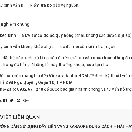
y bình vẫn bị → kiểm tra bo bảo vệ nguồn.
 nghiệm chung:
a kéo bình →
80% sự cố do ắc quy hỏng
(chai, không sạc được, sụt áp)
ay bình vẫn không khắc phục → lúc đó mới cần kiểm tra mạch.
 đã thử các bước xử lý cơ bản ở trên mà
loa vẫn chưa hoạt động ổn 
n trong đã hỏng. Những lỗi này thường khó tự sửa tại nhà.
 đó, bạn nên mang loa đến
Vinkara Audio HCM
để được kỹ thuật viên k
chỉ:
298 Ngô Quyền, Quận 10, TP.HCM
 hệ/Zalo:
0932 671 248
để được báo giá nhanh chóng và tư vấn hỗ trợ
ẻ:
 VIẾT LIÊN QUAN
ỚNG DẪN SỬ DỤNG ĐẨY LIỀN VANG KARAOKE ĐÚNG CÁCH – HÁT HAY