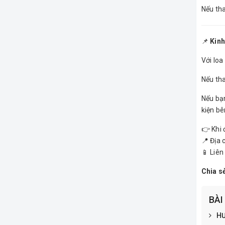
Nếu tha
📌
Kinh
Với lo
Nếu th
Nếu bạn
kiện bê
👉 Khi
📍 Địa 
📱 Liên
Chia s
BÀI
HƯ