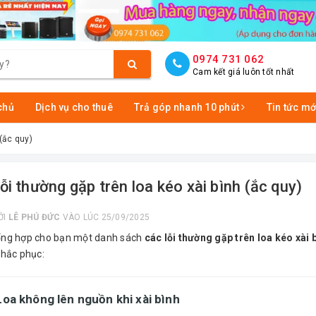
0974 731 062
Cam kết giá luôn tốt nhất
chủ
Dịch vụ cho thuê
Trả góp nhanh 10 phút
Tin tức mớ
 (ắc quy)
lỗi thường gặp trên loa kéo xài bình (ắc quy)
ỞI
LÊ PHÚ ĐỨC
VÀO LÚC 25/09/2025
ổng hợp cho bạn một danh sách
các lỗi thường gặp trên loa kéo xài 
khắc phục:
 Loa
không lên nguồn khi xài bình