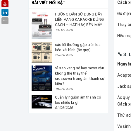
Cách xử
BÀI VIẾT NỔI BẬT
Đo điệ
HƯỚNG DẪN SỬ DỤNG ĐẨY
LIỀN VANG KARAOKE ĐÚNG
Thay bì
CÁCH – HÁT HAY, BỀN MÁY
13/12/2025
Nếu mạ
các lỗi thường gặp trên loa
kéo xài bình (ắc quy)
🔧 3.
25/09/2025
Nguyên
Vì sao vang số hay mixer vẫn
không thể thay thế
Adapte
crossover trong âm thanh sự
kiện?
Jack s
18/09/2025
Quản lý nguồn âm thanh có
Ắc quy 
lọc nhiễu là gì
Cách xử
01/09/2025
Thử ad
Vệ sinh