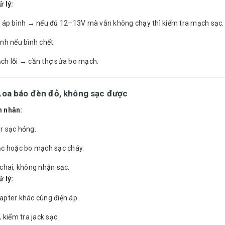
 lý:
n áp bình → nếu đủ 12–13V mà vẫn không chạy thì kiểm tra mạch sạc.
nh nếu bình chết.
ch lỗi → cần thợ sửa bo mạch.
 Loa
báo đèn đỏ, không sạc được
 nhân:
r sạc hỏng.
ạc hoặc bo mạch sạc cháy.
chai, không nhận sạc.
 lý:
apter khác cùng điện áp.
, kiểm tra jack sạc.