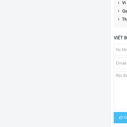
Vì
Qu
Th
VIẾT 
Gử