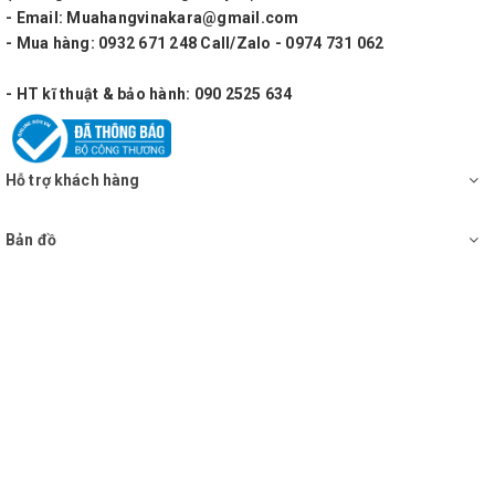
- Email: Muahangvinakara@gmail.com
Ưu điểm:
- Mua hàng: 0932 671 248 Call/Zalo - 0974 731 062
Thiết kế đúng tiêu chuẩn kỹ thuật âm thanh
- HT kĩ thuật & bảo hành: 090 2525 634
Chống nhiễu tín hiệu âm thanh tốt
Dây mềm dẻo, không dễ đứt
Hỗ trợ khách hàng
Dần tín hiệu âm thanh chuẩn
Bản đồ