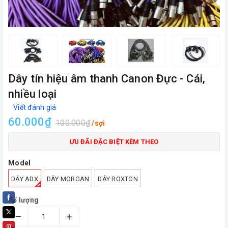
Dây tín hiệu âm thanh Canon Đực - Cái,
nhiều loại
Viết đánh giá
60.000₫
100.000₫
/sợi
ƯU ĐÃI ĐẶC BIỆT KÈM THEO
Model
DÂY ADX
DÂY MORGAN
DÂY ROXTON
Số lượng
–
+