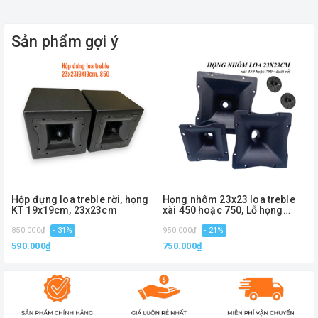
Sản phẩm gợi ý
Hộp đựng loa treble rời, họng
Họng nhôm 23x23 loa treble
KT 19x19cm, 23x23cm
xài 450 hoặc 750, Lỗ họng
4.5cm
850.000₫
- 31%
950.000₫
- 21%
1
590.000₫
750.000₫