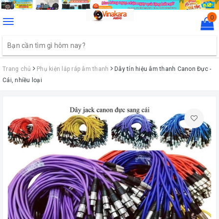
0
Toggle
navigation
Trang chủ
Phụ kiện lắp ráp âm thanh
Dây tín hiệu âm thanh Canon Đực -
Cái, nhiều loại