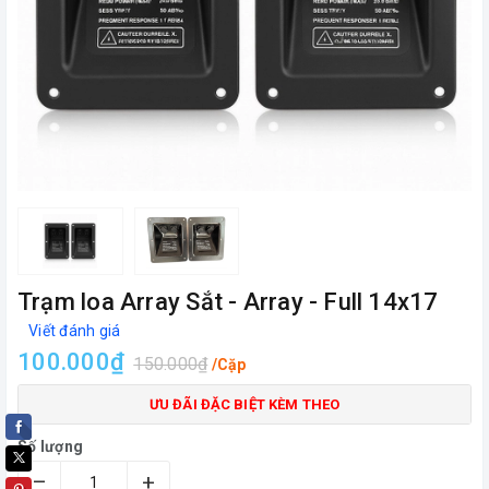
Trạm loa Array Sắt - Array - Full 14x17
Viết đánh giá
100.000₫
150.000₫
/Cặp
ƯU ĐÃI ĐẶC BIỆT KÈM THEO
Số lượng
–
+