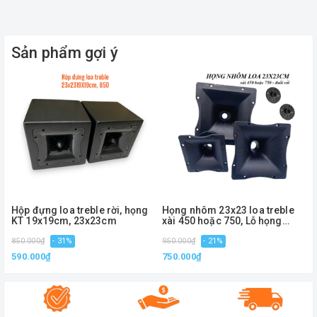
Sản phẩm gợi ý
Hộp đựng loa treble rời, họng
Họng nhôm 23x23 loa treble
KT 19x19cm, 23x23cm
xài 450 hoặc 750, Lỗ họng
4.5cm
850.000₫
- 31%
950.000₫
- 21%
1
590.000₫
750.000₫