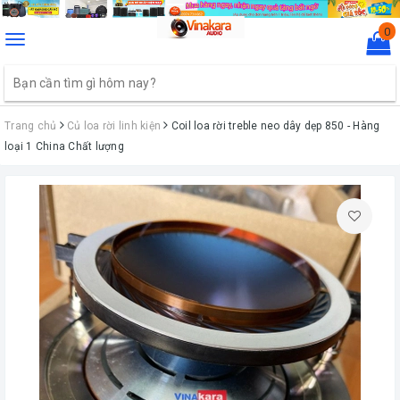
0
Toggle
navigation
Trang chủ
Củ loa rời linh kiện
Coil loa rời treble neo dây dẹp 850 - Hàng
loại 1 China Chất lượng