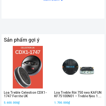
Sản phẩm gợi ý
Loa Treble Celestion CDX1-
Loa Treble Rời 750 neo KAFUN
1747 Ferrite UK
KF75100N01 – Treble Neo 1.5
Inch, Công Suất 100W, Âm Cao
5.600.000₫
* Từ Neo ( Nguyên khối
1.700.000₫
Sắc Nét