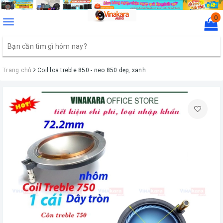
0
Toggle
navigation
Trang chủ
Coil loa treble 850 - neo 850 dẹp, xanh