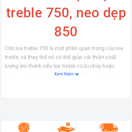
treble 750, neo dẹp
850
Côn loa treble 750 là một phần quan trọng của loa
treble, và thay thế nó có thể giúp cải thiện chất
lượng âm thanh nếu loa treble cũ bị cháy hoặc
hỏng. Dưới đây là một số hướng dẫn cơ bản về
Xem thêm
cách thay thế côn loa treble 750:
Tháo củ treble cũ:
Bắt đầu bằng việc tháo 4 con vít trên củ treble
cũ. Hãy cẩn thận để không gãi hoặc làm hỏng bất