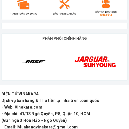
PHÂN PHỐI CHÍNH HÃNG
Dalton TS-18G800X
là dòng loa 5 tấc với công suất đinht
1000W chơi lớn cho tiệc tùng, cho thuê, sinh nhật....
ĐIỆN TỬ VINAKARA
Dịch vụ bán hàng & Thu tiền tại nhà trên toàn quốc
Thông số kĩ thuật:
- Web: Vinakara.com
- Địa chỉ: 41/18 Ngô Quyền, P8, Quận 10, HCM
Hỗ trợ kết nối Bluetooth,
(Gần ngã 3 Hòa Hảo - Ngô Quyền)
- Email: Muahangvinakara@gmail.com