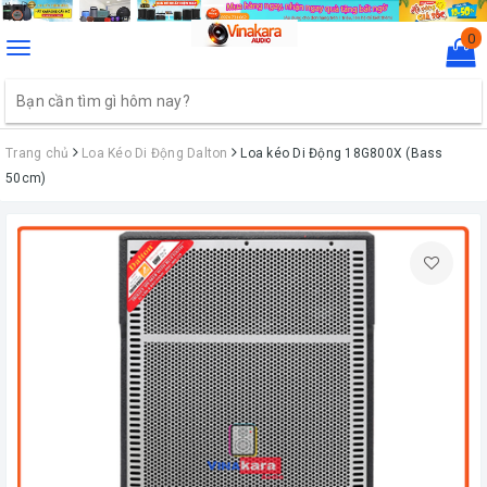
0
Toggle
navigation
Trang chủ
Loa Kéo Di Động Dalton
Loa kéo Di Động 18G800X (Bass
50cm)