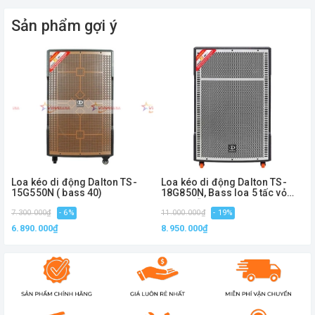
Sản phẩm gợi ý
Loa kéo di động Dalton TS-
Loa kéo di động Dalton TS-
15G550N ( bass 40)
18G850N, Bass loa 5 tấc vỏ
thùng gỗ, nghe nhạc cực hay,
7.300.000₫
- 6%
karaoke cực đỉnh
11.000.000₫
- 19%
7
6.890.000₫
8.950.000₫