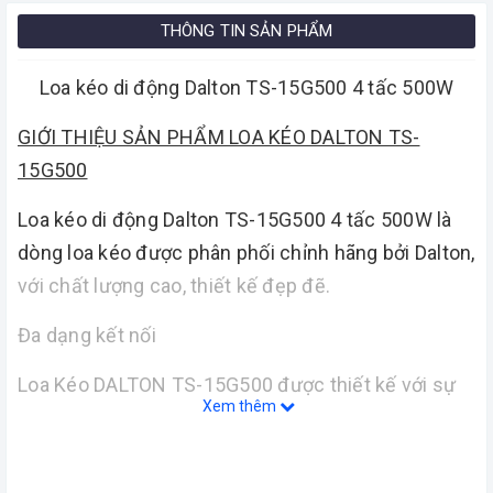
THÔNG TIN SẢN PHẨM
Loa kéo di động Dalton TS-15G500 4 tấc 500W
GIỚI THIỆU SẢN PHẨM LOA KÉO DALTON TS-
15G500
Loa kéo di động Dalton TS-15G500 4 tấc 500W là
dòng loa kéo được phân phối chỉnh hãng bởi Dalton,
với chất lượng cao, thiết kế đẹp đẽ.
Đa dạng kết nối
Loa Kéo DALTON TS-15G500 được thiết kế với sự
Xem thêm
đa dạng kết nối. Từ kết nối cắm dây AUX, USB và
thẻ nhớ được sử dụng với chế độ Line in phát ra
ngoài. Cho đến kết nối không dây Bluetooth, tất cả