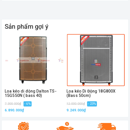
đều được tích hợp trong một sản phẩm. Tuyệt vời
hơn nữa, dù bạn sử dụng kết nối nào thì chất lượng
từ điện thoại ra loa cũng được giữ nguyên
Sản phẩm gợi ý
Loa kéo di động Dalton TS-
Loa kéo Di Động 18G800X
15G550N ( bass 40)
(Bass 50cm)
7.300.000₫
- 6%
12.000.000₫
- 23%
1
6.890.000₫
9.249.000₫