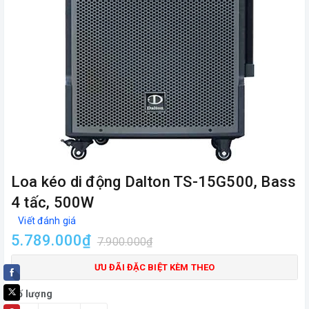
Loa kéo di động Dalton TS-15G500, Bass
4 tấc, 500W
Viết đánh giá
5.789.000₫
7.900.000₫
ƯU ĐÃI ĐẶC BIỆT KÈM THEO
Số lượng