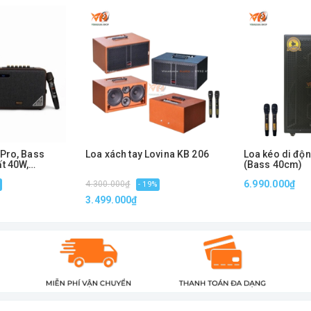
Pro, Bass
Loa xách tay Lovina KB 206
Loa kéo di độ
t 40W,
(Bass 40cm)
, Kèm 2 Micro
6.990.000₫
4.300.000₫
- 19%
3.499.000₫