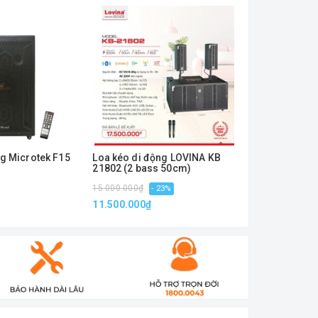
ng Microtek F15
Loa kéo di động LOVINA KB
Loa kéo di đ
21802 (2 bass 50cm)
21502 (2 bas
15.000.000₫
12.000.000₫
- 23%
-
11.500.000₫
9.490.000₫