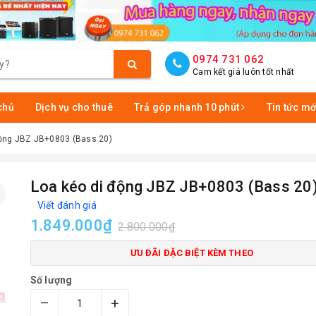
0974 731 062
Cam kết giá luôn tốt nhất
chủ
Dịch vụ cho thuê
Trả góp nhanh 10 phút
Tin tức mớ
động JBZ JB+0803 (Bass 20)
Loa kéo di động JBZ JB+0803 (Bass 20
Viết đánh giá
1.849.000₫
2.800.000₫
ƯU ĐÃI ĐẶC BIỆT KÈM THEO
Số lượng
–
+