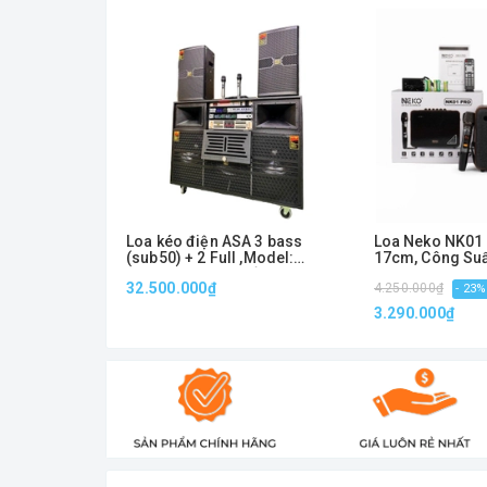
Loa kéo điện ASA 3 bass
Loa Neko NK01 
(sub50) + 2 Full ,Model:
17cm, Công Suấ
ASAD5B,Công suất 3000w
Bluetooth, AUX
32.500.000₫
4.250.000₫
- 23%
3.290.000₫