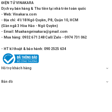
ĐIỆN TỬ VINAKARA
• Phụ kiện kèm theo: Micro, pin, dây sạc, phiếu bảo
Dịch vụ bán hàng & Thu tiền tại nhà trên toàn quốc
hành.
- Web: Vinakara.com
- Địa chỉ: 41/18 Ngô Quyền, P8, Quận 10, HCM
• Thời gian sử dụng: Thời gian sạc 6-8 tiếng, dung được
(Gần ngã 3 Hòa Hảo - Ngô Quyền)
- Email: Muahangvinakara@gmail.com
2-5 tiếng tùy công suất lớn hay nhỏ. Có thể vừa dùng vừa sạc.
- Mua hàng: 0932 671 248 Call/Zalo - 0974 731 062
• Tiện ích: Nghe nhạc, Hát karaoke bằng kết nối
- HT kĩ thuật & bảo hành: 090 2525 634
Blutooth, dây, có bánh xe di chuyển tiện lợi.
• 12 tháng thân máy, 3 tháng micro. 3 tháng bình acquy.
Hỗ trợ khách hàng
Bản đồ