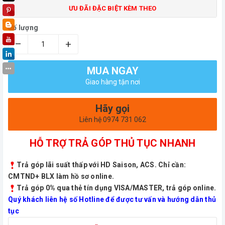
ƯU ĐÃI ĐẶC BIỆT KÈM THEO
Số lượng
–
+
MUA NGAY
Giao hàng tận nơi
Hãy gọi
Liên hệ 0974 731 062
HỖ TRỢ TRẢ GÓP THỦ TỤC NHANH
Trả góp lãi suất thấp với HD Saison, ACS. Chỉ cần:
CMTND+ BLX làm hồ sơ online.
Trả góp 0% qua thẻ tín dụng VISA/MASTER, trả góp online.
Quý khách liên hệ số Hotline để được tư vấn và hướng dẫn thủ
tục