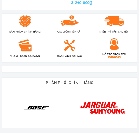
3.290.000₫
Thông số kĩ thuật loa kéo Nanomax SK-15G6
• Thương hiệu:
Nanomax
• Mode:
SK-15G6
• Chất liệu: Vỏ thùng gỗ cao cấp, sang trọng
• Kết nối: Bluetooth, dây av audio, đa năng, …
PHÂN PHỐI CHÍNH HÃNG
• Kết nối khác: Kết nối qua tivi, đàn ghita, AV, FM,
USB.
• Kích thước loa: bass 4 tấc
• Trọng lượng: 35kg
• Công suất loa: 700W