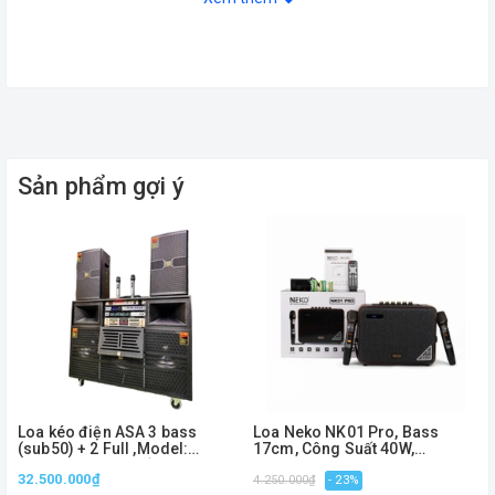
Sản phẩm gợi ý
Loa kéo điện ASA 3 bass
Loa Neko NK01 Pro, Bass
(sub50) + 2 Full ,Model:
17cm, Công Suất 40W,
ASAD5B,Công suất 3000w
Bluetooth, AUX, Kèm 2 Micro
32.500.000₫
4.250.000₫
- 23%
4