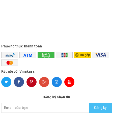
dẫn cụ thể nên quý khách hoàn toàn yên tâm.
VINAKARA SHOP
luôn cố gắng và nỗ lực để làm hài lòng
khách hàng. Nếu giá quá cao hoặc chưa cập nhật kịp giá giảm
thì hãy liên hệ để góp ý và chúng tôi sẽ bán đúng giá, đúng sản
phẩm cho bạn nhé.
Phương thức thanh toán
Liên hệ ngay để được chúng tôi hỗ trợ giao hàng nhanh nhất,
giá rẻ nhất, hỗ trợ xuất hóa đơn VAT cho công ty, doanh
nghiệp.
Kết nối với Vinakara
Đăng ký nhận tin
Đăng ký