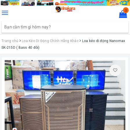
0
Toggle
navigation
Trang chủ
Loa Kéo Di Động Chính Hãng Khác
Loa kéo di động Nanomax
SK-215D ( Bass 40 đôi)