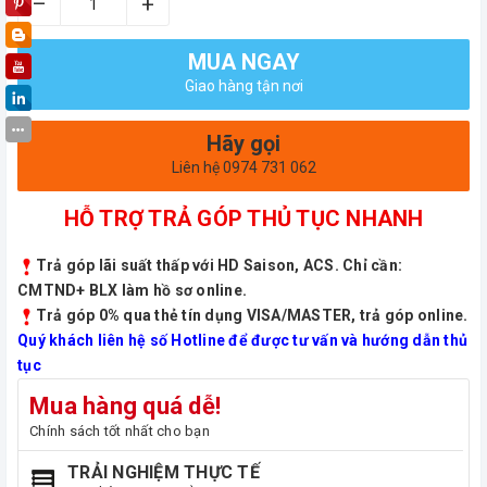
–
+
MUA NGAY
Giao hàng tận nơi
Hãy gọi
Liên hệ 0974 731 062
HỖ TRỢ TRẢ GÓP THỦ TỤC NHANH
Trả góp lãi suất thấp với HD Saison, ACS. Chỉ cần:
CMTND+ BLX làm hồ sơ online.
Trả góp 0% qua thẻ tín dụng VISA/MASTER, trả góp online.
Quý khách liên hệ số Hotline để được tư vấn và hướng dẫn thủ
tục
Mua hàng quá dễ!
Chính sách tốt nhất cho bạn
TRẢI NGHIỆM THỰC TẾ