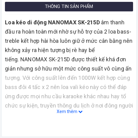
THÔNG TIN SẢN PHẨM
Loa kéo di động NANOMAX SK-215D
âm thanh
đầu ra hoàn toàn mới nhờ sự hỗ trợ của 2 loa bass-
treble kết hợp hài hòa luôn giữ ở mức cân bằng nên
không xảy ra hiện tượng bị rè hay bể
tiếng. NANOMAX SK-215D được thiết kế khá đơn
giản nhưng sở hữu một mức công suất vô cùng ấn
tượng. Với công suất lên đến 1000W kết hợp cùng
bass đôi 4 tấc x 2 nên loa vali kéo này có thể đáp
ứng được mọi nhu cầu karaoke khác nhau hay tổ
chức sự kiện, truyền thông du lịch ở nơi đông người
Xem thêm
hay khuôn viên ngoài trời.