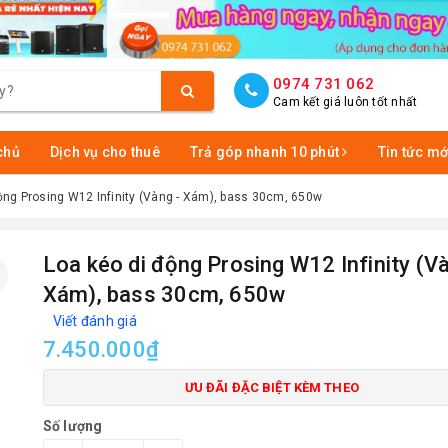
0974 731 062
Cam kết giá luôn tốt nhất
chủ
Dịch vụ cho thuê
Trả góp nhanh 10 phút
Tin tức mớ
ộng Prosing W12 Infinity (Vàng - Xám), bass 30cm, 650w
Loa kéo di động Prosing W12 Infinity (Và
Xám), bass 30cm, 650w
Viết đánh giá
7.450.000₫
ƯU ĐÃI ĐẶC BIỆT KÈM THEO
Số lượng