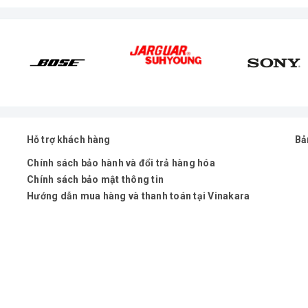
với hơn 5 năm trong lĩnh vực phân phối âm thanh chuyên nghiệp sẽ 
oàn yên tâm.
Hỗ trợ khách hàng
Bả
 hài lòng khách hàng. Nếu giá quá cao hoặc chưa cập nhật kịp giá gi
Chính sách bảo hành và đổi trả hàng hóa
Chính sách bảo mật thông tin
hanh nhất, giá rẻ nhất, hỗ trợ xuất hóa đơn VAT cho công ty, doanh
Hướng dẫn mua hàng và thanh toán tại Vinakara