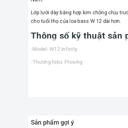
Lớp lưới dày bằng hợp kim chống chịu trướ
cho tuổi thọ của loa bass W 12 dài hơn.
Thông số kỹ thuật sản
-Model: W12 Infinity
-Thương hiệu: Prosing
-Công suất: 600W
-Thùng loa: Thùng gỗ
-Màu sắc: Vàng, xám
-Input: jack 6.25mm
Sản phẩm gợi ý
-Phạm vi hoạt động: ≥ 5m