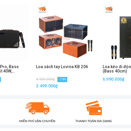
Pro, Bass
Loa xách tay Lovina KB 206
Loa kéo di độ
t 40W,
(Bass 40cm)
, Kèm 2 Micro
ông dây
6.990.000₫
4.300.000₫
- 19%
3.499.000₫