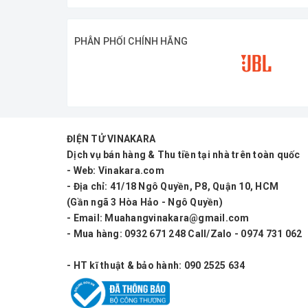
-Năm sản xuất: 2022
PHÂN PHỐI CHÍNH HÃNG
-Bảo hành: 12 tháng
Công ty TNHH SX TM DV Điện Máy Vinakara
nhiệt tình, hướng dẫn cụ thể nên quý khách hoàn t
ĐIỆN TỬ VINAKARA
VINAKARA SHOP
luôn cố gắng và nỗ lực để làm
Dịch vụ bán hàng & Thu tiền tại nhà trên toàn quốc
đúng giá, đúng sản phẩm cho bạn nhé.
- Web: Vinakara.com
- Địa chỉ: 41/18 Ngô Quyền, P8, Quận 10, HCM
Liên hệ ngay để được chúng tôi hỗ trợ giao hàng n
(Gần ngã 3 Hòa Hảo - Ngô Quyền)
- Email: Muahangvinakara@gmail.com
- Mua hàng: 0932 671 248 Call/Zalo - 0974 731 062
- HT kĩ thuật & bảo hành: 090 2525 634