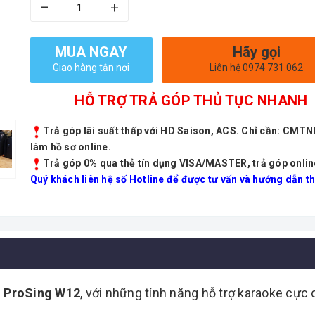
–
+
MUA NGAY
Hãy gọi
Giao hàng tận nơi
Liên hệ 0974 731 062
HỖ TRỢ TRẢ GÓP THỦ TỤC NHANH
Trả góp lãi suất thấp với HD Saison, ACS. Chỉ cần: CMT
làm hồ sơ online.
Trả góp 0% qua thẻ tín dụng VISA/MASTER, trả góp onlin
Quý khách liên hệ số Hotline để được tư vấn và hướng dẫn th
g
ProSing W12
, với những tính năng hỗ trợ karaoke cực 