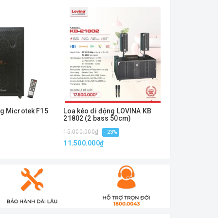
ng Microtek F15
Loa kéo di động LOVINA KB
Loa kéo di đ
21802 (2 bass 50cm)
21502 (2 bas
15.000.000₫
12.000.000₫
- 23%
-
11.500.000₫
9.490.000₫