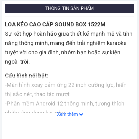
THÔNG TIN SẢN PHẨM
LOA KÉO CAO CẤP SOUND BOX 1522M
Sự kết hợp hoàn hảo giữa thiết kế mạnh mẽ và tính
năng thông minh, mang đến trải nghiệm karaoke
tuyệt vời cho gia đình, nhóm bạn hoặc sự kiện
ngoài trời.
Cấu hình nổi bật:
-Màn hình xoay cảm ứng 22 inch cường lực, hiển
thị sắc nét, thao tác mượt
-Phần mềm Android 12 thông minh, tương thích
nhiều ứng dụng karaoke
Xem thêm
-Bộ nhớ 32G lưu trữ thoải mái, dễ dàng cài thêm bài
hát