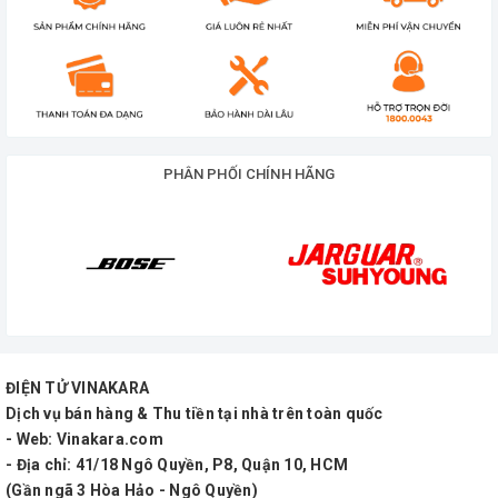
-Nguồn: Bình điện 12V-20Ah
-Micro: 2 tay micro UHF chống hú cao cấp
Ứng dụng:
Phù hợp sử dụng cho gia đình, buôn bán ngoài trời,
tổ chức sự kiện, quán ăn, quán nhậu, nhóm bạn
PHÂN PHỐI CHÍNH HÃNG
chơi nhạc, karaoke di động chuyên nghiệp.
ĐIỆN TỬ VINAKARA
Dịch vụ bán hàng & Thu tiền tại nhà trên toàn quốc
- Web: Vinakara.com
- Địa chỉ: 41/18 Ngô Quyền, P8, Quận 10, HCM
(Gần ngã 3 Hòa Hảo - Ngô Quyền)