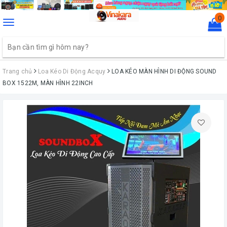
0
Toggle
navigation
Trang chủ
Loa Kéo Di Động Acquy
LOA KÉO MÀN HÌNH DI ĐỘNG SOUND
BOX 1522M, MÀN HÌNH 22INCH