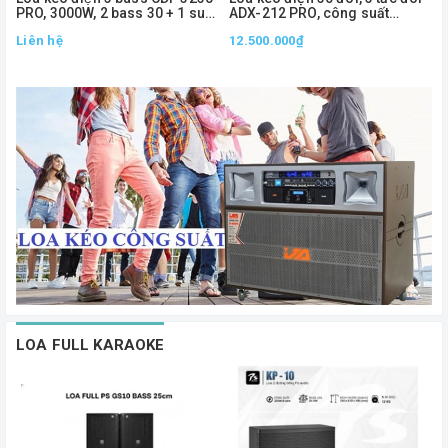
PRO, 3000W, 2 bass 30 + 1 sub
ADX-212 PRO, công suất
50
1000W
Liên hệ
12.500.000₫
2
LOA FULL KARAOKE