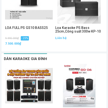
LOA FULL PS GS10 BASS25
Loa Karaoke PS Bass
L
25cm,Công suất 300w KP-10
,
Liên hệ
L
9.990.000₫
- 25%
7.500.000₫
DÀN KARAOKE GIA ĐÌNH