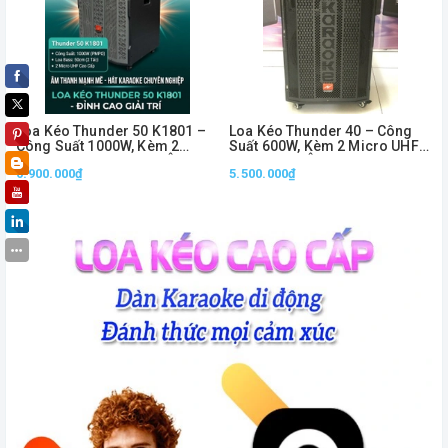
Loa Kéo Thunder 50 K1801 –
Loa Kéo Thunder 40 – Công
Công Suất 1000W, Kèm 2
Suất 600W, Kèm 2 Micro UHF
Micro UHF Không Dây, Âm
Không Dây, Âm Thanh Mạnh
6.900.000₫
5.500.000₫
Thanh Mạnh Mẽ
Mẽ