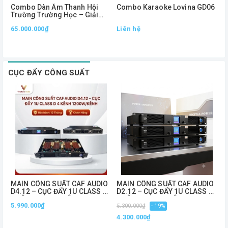
Combo Dàn Âm Thanh Hội
Combo Karaoke Lovina GD06
C
Trường Trường Học – Giải
A
Pháp Âm Thanh Chuyên
1
65.000.000₫
Liên hệ
L
Nghiệp, Phủ Âm Mạnh Mẽ
CỤC ĐẨY CÔNG SUẤT
MAIN CÔNG SUẤT CAF AUDIO
MAIN CÔNG SUẤT CAF AUDIO
C
D4.12 – CỤC ĐẨY 1U CLASS D
D2.12 – CỤC ĐẨY 1U CLASS D
S
4 KÊNH 1200W/KÊNH
2 KÊNH 1200W/KÊNH
1
5.990.000₫
5
5.300.000₫
- 19%
C
4.300.000₫