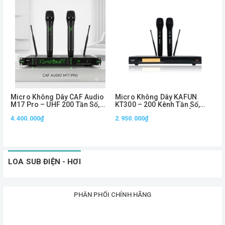
Micro Không Dây CAF Audio
Micro Không Dây KAFUN
M
M17 Pro – UHF 200 Tần Số,
KT300 – 200 Kênh Tần Số,
U
Chuyên Dùng Sân Khấu, Show
Sóng Khỏe Trên 60m, Âm
H
4.400.000₫
2.950.000₫
& Karaoke
Thanh Chuyên Nghiệp
4
3
LOA SUB ĐIỆN - HƠI
PHÂN PHỐI CHÍNH HÃNG