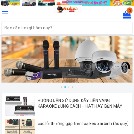
0
Toggle
navigation
HƯỚNG DẪN SỬ DỤNG ĐẨY LIỀN VANG
KARAOKE ĐÚNG CÁCH – HÁT HAY, BỀN MÁY
các lỗi thường gặp trên loa kéo xài bình (ắc quy)