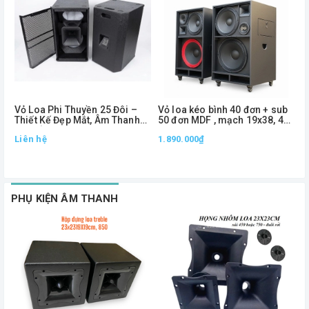
Vỏ Loa Phi Thuyền 25 Đôi –
Vỏ loa kéo bình 40 đơn + sub
V
Thiết Kế Đẹp Mắt, Âm Thanh
50 đơn MDF , mạch 19x38, 4
2
Lan Tỏa, Đóng Cặp Chuyên
way
Liên hệ
1.890.000₫
Nghiệp
2
1
PHỤ KIỆN ÂM THANH