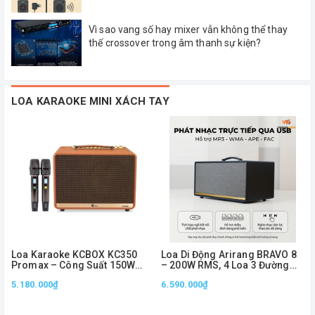
Vì sao vang số hay mixer vẫn không thể thay
thế crossover trong âm thanh sự kiện?
LOA KARAOKE MINI XÁCH TAY
Loa Karaoke KCBOX KC350
Loa Di Động Arirang BRAVO 8
Promax – Công Suất 150W
– 200W RMS, 4 Loa 3 Đường
RMS, Bass 20cm, Kèm 2 Micro
Tiếng, Kèm 2 Micro
5.180.000₫
6.590.000₫
Không Dây