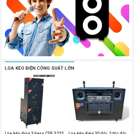
LOA KÉO ĐIỆN CÔNG SUẤT LỚN
Loa kéo điện 3 bass CDF 3235
Loa kéo điện 30 đôi, 3 tấc đôi