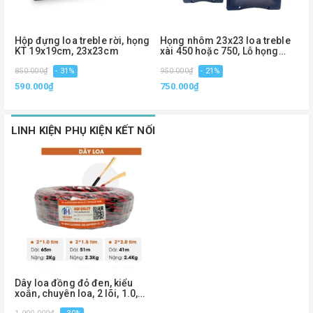
Hộp đựng loa treble rời, họng
Họng nhôm 23x23 loa treble
H
KT 19x19cm, 23x23cm
xài 450 hoặc 750, Lỗ họng
K
4.5cm
850.000₫
- 31%
950.000₫
- 21%
1
590.000₫
750.000₫
7
LINH KIỆN PHỤ KIỆN KẾT NỐI
Dây loa đồng đỏ đen, kiểu
xoắn, chuyên loa, 2 lõi, 1.0,
1.5, 2.0 - Phiên bản