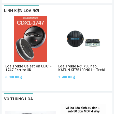
LINH KIỆN LOA RỜI
Loa Treble Celestion CDX1-
Loa Treble Rời 750 neo
L
1747 Ferrite UK
KAFUN KF75100N01 – Treble
K
Neo 1.5 Inch, Công Suất
N
5.600.000₫
1.700.000₫
7
100W, Âm Cao Sắc Nét
T
VỎ THÙNG LOA