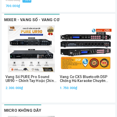
1.000.000₫
- 30%
700.000₫
MIXER - VANG SỐ - VANG CƠ
Vang Số PURE Pro Sound
Vang Cơ CX5 Bluetooth DSP
V
UR90 – Chỉnh Tay Hoặc Chỉnh
Chống Hú Karaoke Chuyên
Bằng Phần Mềm, Xử Lý Âm
Nghiệp Optical USB Remote
2.300.000₫
1.750.000₫
L
Thanh Chuyên Nghiệp
Điều Chỉnh Echo Reverb
MICRO KHÔNG DÂY