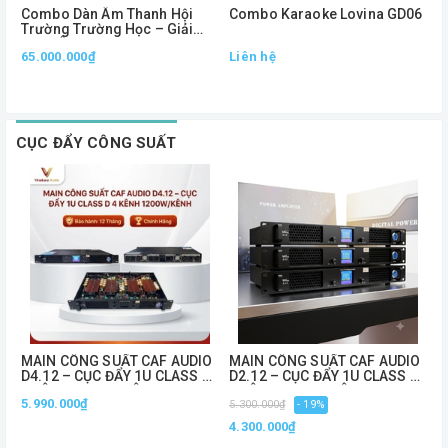
Combo Dàn Âm Thanh Hội
Combo Karaoke Lovina GD06
C
Trường Trường Học – Giải
A
Pháp Âm Thanh Chuyên
1
65.000.000₫
Liên hệ
L
Nghiệp, Phủ Âm Mạnh Mẽ
CỤC ĐẨY CÔNG SUẤT
MAIN CÔNG SUẤT CAF AUDIO
MAIN CÔNG SUẤT CAF AUDIO
C
D4.12 – CỤC ĐẨY 1U CLASS D
D2.12 – CỤC ĐẨY 1U CLASS D
S
4 KÊNH 1200W/KÊNH
2 KÊNH 1200W/KÊNH
1
5.990.000₫
5
5.300.000₫
- 19%
C
4.300.000₫