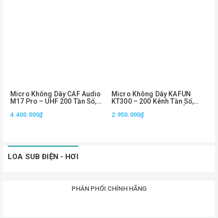
Micro Không Dây CAF Audio
Micro Không Dây KAFUN
M
M17 Pro – UHF 200 Tần Số,
KT300 – 200 Kênh Tần Số,
U
Chuyên Dùng Sân Khấu, Show
Sóng Khỏe Trên 60m, Âm
H
4.400.000₫
2.950.000₫
& Karaoke
Thanh Chuyên Nghiệp
4
3
LOA SUB ĐIỆN - HƠI
PHÂN PHỐI CHÍNH HÃNG