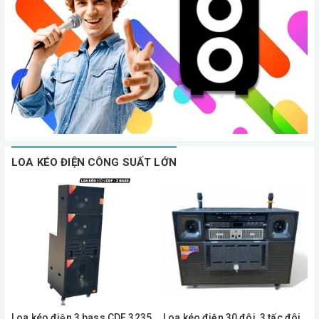
LOA KÉO ĐIỆN CÔNG SUẤT LỚN
Loa kéo điện 3 bass CDF 3235
Loa kéo điện 30 đôi, 3 tấc đôi