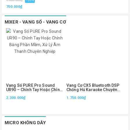
1.000.000₫
- 30%
700.000₫
MIXER - VANG SỐ - VANG CƠ
Vang Số PURE Pro Sound
Vang Cơ CX5 Bluetooth DSP
V
UR90 – Chỉnh Tay Hoặc Chỉnh
Chống Hú Karaoke Chuyên
Bằng Phần Mềm, Xử Lý Âm
Nghiệp Optical USB Remote
2.300.000₫
1.750.000₫
L
Thanh Chuyên Nghiệp
Điều Chỉnh Echo Reverb
MICRO KHÔNG DÂY