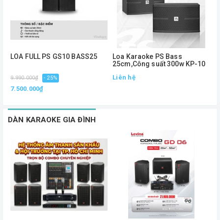
LOA FULL PS GS10 BASS25
Loa Karaoke PS Bass
L
25cm,Công suất 300w KP-10
,
Liên hệ
L
9.990.000₫
- 25%
7.500.000₫
DÀN KARAOKE GIA ĐÌNH