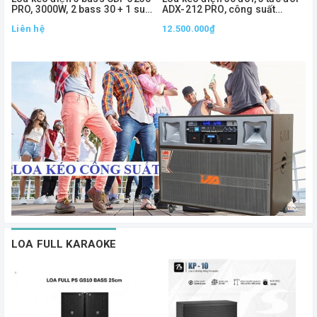
PRO, 3000W, 2 bass 30 + 1 sub
ADX-212 PRO, công suất
50
1000W
Liên hệ
12.500.000₫
2
LOA FULL KARAOKE