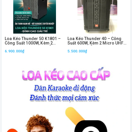
Loa Kéo Thunder 50 K1801 –
Loa Kéo Thunder 40 – Công
Công Suất 1000W, Kèm 2
Suất 600W, Kèm 2 Micro UHF
Micro UHF Không Dây, Âm
Không Dây, Âm Thanh Mạnh
6.900.000₫
5.500.000₫
Thanh Mạnh Mẽ
Mẽ