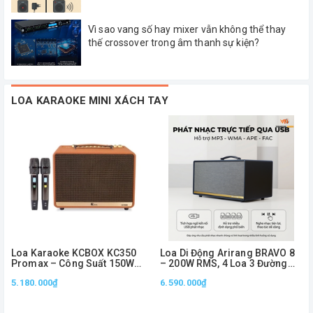
Vì sao vang số hay mixer vẫn không thể thay
thế crossover trong âm thanh sự kiện?
LOA KARAOKE MINI XÁCH TAY
Loa Karaoke KCBOX KC350
Loa Di Động Arirang BRAVO 8
Promax – Công Suất 150W
– 200W RMS, 4 Loa 3 Đường
RMS, Bass 20cm, Kèm 2 Micro
Tiếng, Kèm 2 Micro
5.180.000₫
6.590.000₫
Không Dây