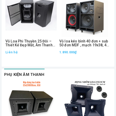
Vỏ Loa Phi Thuyền 25 Đôi –
Vỏ loa kéo bình 40 đơn + sub
V
Thiết Kế Đẹp Mắt, Âm Thanh
50 đơn MDF , mạch 19x38, 4
2
Lan Tỏa, Đóng Cặp Chuyên
way
Liên hệ
1.890.000₫
Nghiệp
2
1
PHỤ KIỆN ÂM THANH