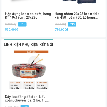
Hộp đựng loa treble rời, họng
Họng nhôm 23x23 loa treble
H
KT 19x19cm, 23x23cm
xài 450 hoặc 750, Lỗ họng
K
4.5cm
850.000₫
- 31%
950.000₫
- 21%
1
590.000₫
750.000₫
7
LINH KIỆN PHỤ KIỆN KẾT NỐI
Dây loa đồng đỏ đen, kiểu
xoắn, chuyên loa, 2 lõi, 1.0,
1.5, 2.0 - Phiên bản