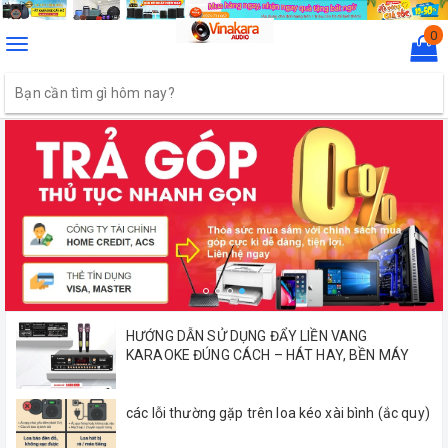
0
Toggle
navigation
HƯỚNG DẪN SỬ DỤNG ĐẨY LIỀN VANG
KARAOKE ĐÚNG CÁCH – HÁT HAY, BỀN MÁY
các lỗi thường gặp trên loa kéo xài bình (ắc quy)