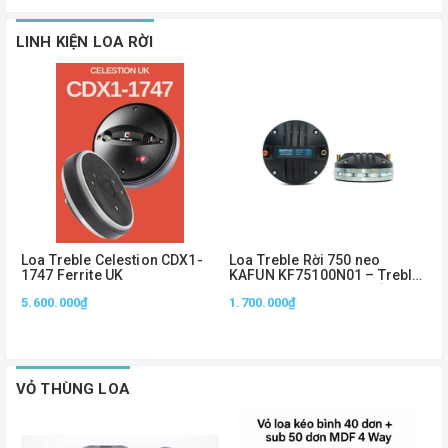
LINH KIỆN LOA RỜI
Loa Treble Celestion CDX1-
Loa Treble Rời 750 neo
L
1747 Ferrite UK
KAFUN KF75100N01 – Treble
K
Neo 1.5 Inch, Công Suất
N
5.600.000₫
1.700.000₫
7
100W, Âm Cao Sắc Nét
T
VỎ THÙNG LOA