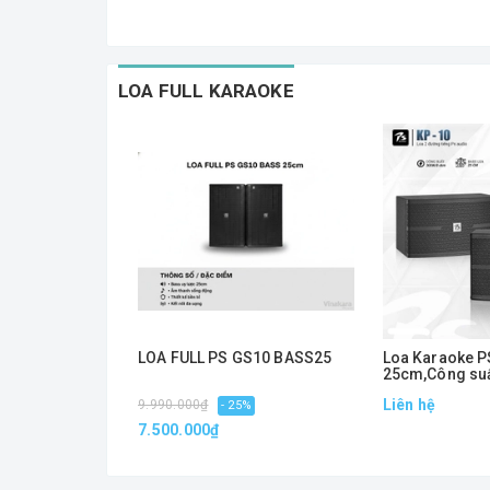
LOA FULL KARAOKE
LOA FULL PS GS10 BASS25
Loa Karaoke P
25cm,Công su
Liên hệ
9.990.000₫
- 25%
7.500.000₫