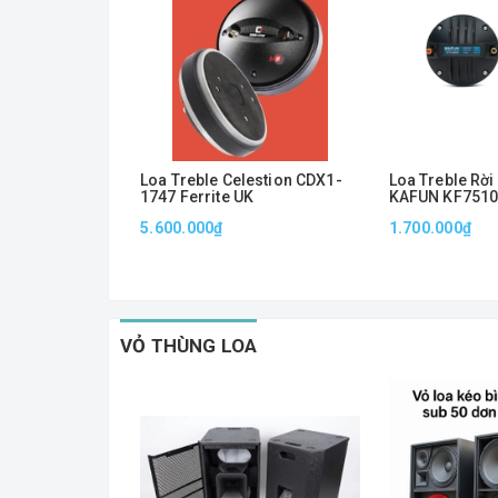
Loa Treble Celestion CDX1-
Loa Treble Rời
1747 Ferrite UK
KAFUN KF7510
Neo 1.5 Inch, 
5.600.000₫
1.700.000₫
100W, Âm Cao 
VỎ THÙNG LOA