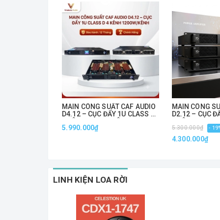
MAIN CÔNG SUẤT CAF AUDIO
MAIN CÔNG SU
D4.12 – CỤC ĐẨY 1U CLASS D
D2.12 – CỤC Đ
4 KÊNH 1200W/KÊNH
2 KÊNH 1200W
5.990.000₫
5.300.000₫
- 19
4.300.000₫
LINH KIỆN LOA RỜI