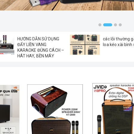
HƯỚNG DẪN SỬ DỤNG
các lỗi thường g
ĐẨY LIỀN VANG
loa kéo xài bình
KARAOKE ĐÚNG CÁCH –
HÁT HAY, BỀN MÁY