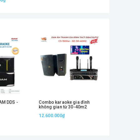
AM DDS -
Combo karaoke gia đình
Loa full 30 EU
không gian từ 30-40m2
12, Thương hiệ
12.600.000₫
Liên hệ