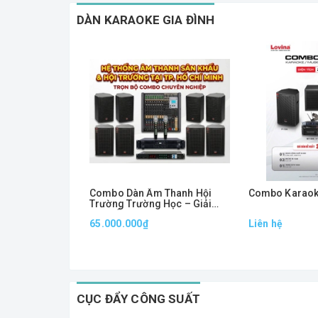
DÀN KARAOKE GIA ĐÌNH
Combo Dàn Âm Thanh Hội
Combo Karaok
Trường Trường Học – Giải
Pháp Âm Thanh Chuyên
65.000.000₫
Liên hệ
Nghiệp, Phủ Âm Mạnh Mẽ
CỤC ĐẨY CÔNG SUẤT