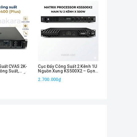
Suất CVAS 2K-
Cục Đẩy Công Suất 2 Kênh 1U
CỤC ĐẨY CÔNG
ông Suất,
Nguồn Xung KS500X2 – Gọn
KS500X4 – MAI
, Hoạt Động Ổn
Nhẹ, Công Suất Mạnh 500W x
NGUỒN XUNG 5
2.700.000₫
3.700.000₫
2