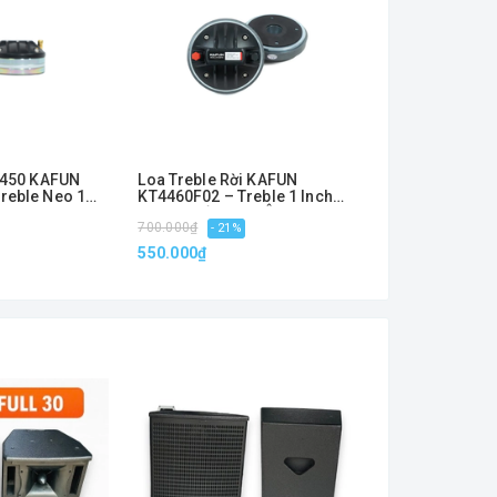
i 450 KAFUN
Loa Treble Rời KAFUN
Loa Treble 450
reble Neo 1
KT4460F02 – Treble 1 Inch
Hiwell, Model:
Sáng Mạnh, Chi
Công Suất 120W, Âm Cao
44 dẹt, Nắp Nh
1.890.000₫
700.000₫
Sáng Chi Tiết
- 21%
Đồng
550.000₫