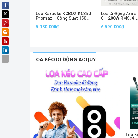
Loa Karaoke KCBOX KC350
Loa Di Động Arir
Promax – Công Suất 150W
8 – 200W RMS, 4 L
RMS, Bass 20cm, Kèm 2
Đường Tiếng, Kèm
5.180.000₫
6.590.000₫
Micro Không Dây
LOA KÉO DI ĐỘNG ACQUY
Loa K