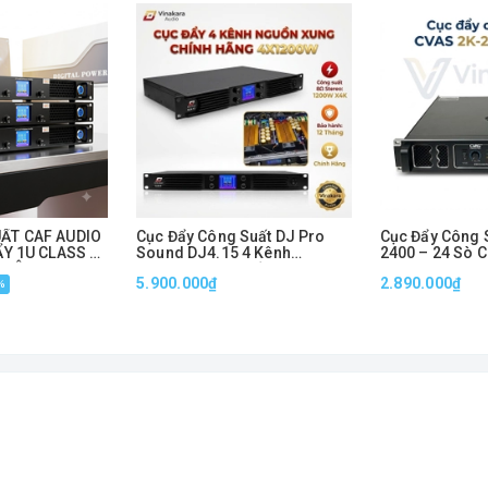
ẤT CAF AUDIO
Cục Đẩy Công Suất DJ Pro
Cục Đẩy Công 
ẨY 1U CLASS D
Sound DJ4.15 4 Kênh
2400 – 24 Sò C
/KÊNH
1200W/Kênh Nguồn Xung 1U
800W x 2 Kênh
5.900.000₫
2.890.000₫
%
Chính Hãng
Định