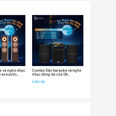
 và nghe nhạc
Combo Dàn karaoke và nghe
Combo Dàn Âm
 acoustic,
nhạc đồng bộ của Db
Karaoke CB41
acoustic, GD60
Liên hệ
Liên hệ