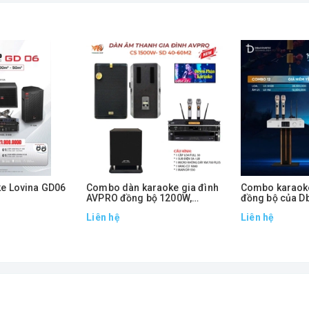
e Lovina GD06
Combo dàn karaoke gia đình
Combo karaoke
AVPRO đồng bộ 1200W,
đồng bộ của Db
1500W, 1700W
GD70
Liên hệ
Liên hệ