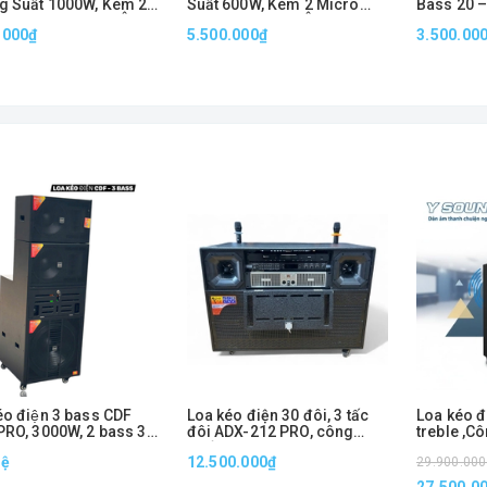
g Suất 1000W, Kèm 2
Suất 600W, Kèm 2 Micro
Bass 20 –
 UHF Không Dây, Âm
UHF Không Dây, Âm Thanh
Karaoke D
.000₫
5.500.000₫
3.500.00
 Mạnh Mẽ
Mạnh Mẽ
́o điện 3 bass CDF
Loa kéo điện 30 đôi, 3 tấc
Loa kéo đ
PRO, 3000W, 2 bass 30
đôi ADX-212 PRO, công
treble ,Cô
b 50
suất 1000W
ngoài trời
hệ
12.500.000₫
29.900.00
27.500.0