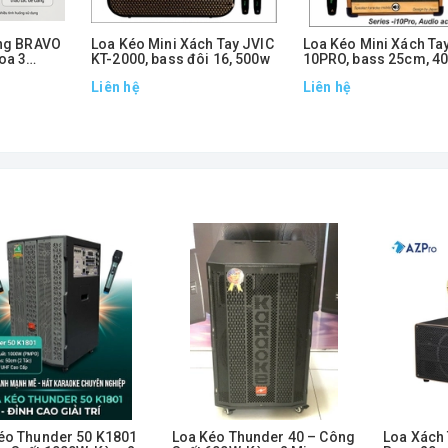
ang BRAVO
Loa Kéo Mini Xách Tay JVIC
Loa Kéo Mini Xách Ta
oa 3
KT-2000, bass đôi 16, 500w
10PRO, bass 25cm, 4
 2 Micro
Liên hệ
Liên hệ
éo Thunder 50 K1801
Loa Kéo Thunder 40 – Công
Loa Xách 