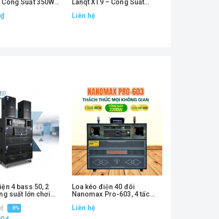
 Công Suất 350W,
Lanqt XT9 – Công Suất
XT8 – Nhỏ Gọ
i Động Tiện Lợi
200W, Thiết Kế Hiện Đại,
200W, Kèm 2 
0₫
Liên hệ
Liên hệ
Quẩy Cực Chất
iện 4 bass 50, 2
Loa kéo điện 40 đôi
Loa kéo điện 
ng suất lớn chơi
Nanomax Pro-603, 4 tấc
PRO, 2 bass 4
đôi, công suất 2200w
loa 30, kèm 2 
Liên hệ
Liên hệ
0₫
- 8%
00₫