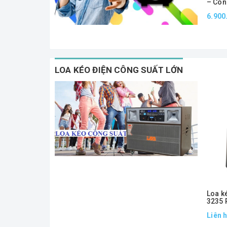
– Côn
Micro
6.900
Thanh
LOA KÉO ĐIỆN CÔNG SUẤT LỚN
Loa ke
3235 
+ 1 su
Liên 