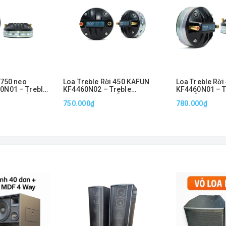
 750 neo
Loa Treble Rời 450 KAFUN
Loa Treble Rờ
0N01 – Treble
KF4460N02 – Treble
KF4460N01 – T
Công Suất
Neodymium Bi, Âm Cao
Inch, Âm Cao 
750.000₫
780.000₫
Sắc Nét
Trong Trẻo Chi Tiết
Tiết