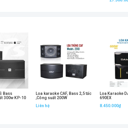
S Bass
Loa karaoke CAF, Bass 2,5 tấc
Loa Karaoke D
ất 300w KP-10
,Công suất 200W
690EX
Liên hệ
8.450.000₫