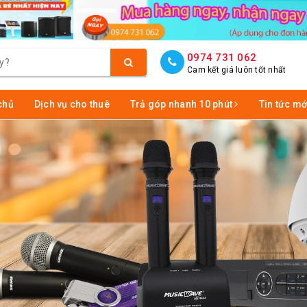
0974 731 062
Cam kết giá luôn tốt nhất
chủ
Dịch vụ cho thuê
Trả góp nhanh 10 phút
Tin tức mớ