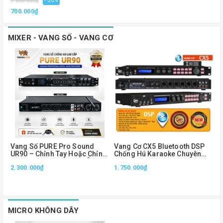
1.000.000₫
- 30%
700.000₫
MIXER - VANG SỐ - VANG CƠ
Vang Số PURE Pro Sound
Vang Cơ CX5 Bluetooth DSP
V
UR90 – Chỉnh Tay Hoặc Chỉnh
Chống Hú Karaoke Chuyên
Bằng Phần Mềm, Xử Lý Âm
Nghiệp Optical USB Remote
2.300.000₫
1.750.000₫
L
Thanh Chuyên Nghiệp
Điều Chỉnh Echo Reverb
MICRO KHÔNG DÂY