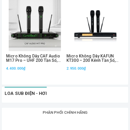
Micro Không Dây CAF Audio
Micro Không Dây KAFUN
M
M17 Pro – UHF 200 Tần Số,
KT300 – 200 Kênh Tần Số,
U
Chuyên Dùng Sân Khấu, Show
Sóng Khỏe Trên 60m, Âm
H
4.400.000₫
2.950.000₫
& Karaoke
Thanh Chuyên Nghiệp
4
3
LOA SUB ĐIỆN - HƠI
PHÂN PHỐI CHÍNH HÃNG