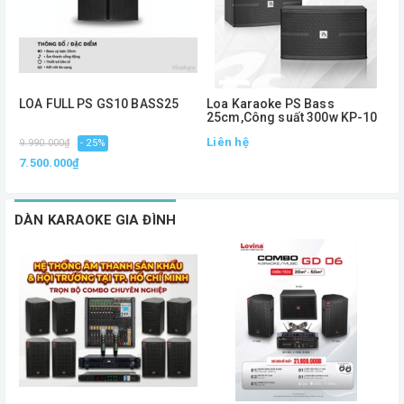
LOA FULL PS GS10 BASS25
Loa Karaoke PS Bass
L
25cm,Công suất 300w KP-10
,
Liên hệ
L
9.990.000₫
- 25%
7.500.000₫
DÀN KARAOKE GIA ĐÌNH