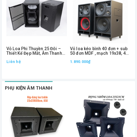
Vỏ Loa Phi Thuyền 25 Đôi –
Vỏ loa kéo bình 40 đơn + sub
V
Thiết Kế Đẹp Mắt, Âm Thanh
50 đơn MDF , mạch 19x38, 4
2
Lan Tỏa, Đóng Cặp Chuyên
way
Liên hệ
1.890.000₫
Nghiệp
2
1
PHỤ KIỆN ÂM THANH