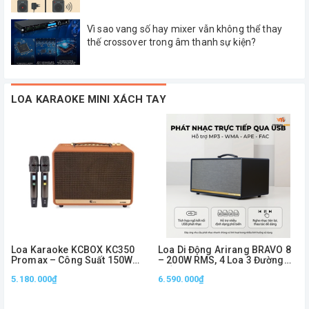
Vì sao vang số hay mixer vẫn không thể thay
thế crossover trong âm thanh sự kiện?
LOA KARAOKE MINI XÁCH TAY
Loa Karaoke KCBOX KC350
Loa Di Động Arirang BRAVO 8
Promax – Công Suất 150W
– 200W RMS, 4 Loa 3 Đường
RMS, Bass 20cm, Kèm 2 Micro
Tiếng, Kèm 2 Micro
5.180.000₫
6.590.000₫
Không Dây