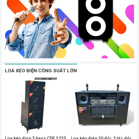
LOA KÉO ĐIỆN CÔNG SUẤT LỚN
Loa kéo điện 3 bass CDF 3235
Loa kéo điện 30 đôi, 3 tấc đôi