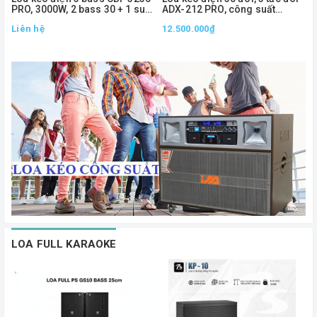
PRO, 3000W, 2 bass 30 + 1 sub
ADX-212 PRO, công suất
50
1000W
Liên hệ
12.500.000₫
2
LOA FULL KARAOKE