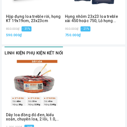
Hộp đựng loa treble rời, họng
Họng nhôm 23x23 loa treble
H
KT 19x19cm, 23x23cm
xài 450 hoặc 750, Lỗ họng
K
4.5cm
850.000₫
- 31%
950.000₫
- 21%
1
590.000₫
750.000₫
7
LINH KIỆN PHỤ KIỆN KẾT NỐI
Dây loa đồng đỏ đen, kiểu
xoắn, chuyên loa, 2 lõi, 1.0,
1.5, 2.0 - Phiên bản