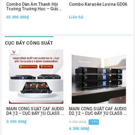
Combo Dàn Âm Thanh Hội
Combo Karaoke Lovina GD06
C
Trường Trường Học – Giải
A
Pháp Âm Thanh Chuyên
1
65.000.000₫
Liên hệ
L
Nghiệp, Phủ Âm Mạnh Mẽ
CỤC ĐẨY CÔNG SUẤT
MAIN CÔNG SUẤT CAF AUDIO
MAIN CÔNG SUẤT CAF AUDIO
C
D4.12 – CỤC ĐẨY 1U CLASS D
D2.12 – CỤC ĐẨY 1U CLASS D
S
4 KÊNH 1200W/KÊNH
2 KÊNH 1200W/KÊNH
1
5.990.000₫
5
5.300.000₫
- 19%
C
4.300.000₫