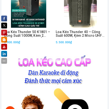
Loa Kéo Thunder 50 K1801 –
Loa Kéo Thunder 40 – Công
Công Suất 1000W, Kèm 2
Suất 600W, Kèm 2 Micro UHF
Micro UHF Không Dây, Âm
Không Dây, Âm Thanh Mạnh
6.900.000₫
5.500.000₫
Thanh Mạnh Mẽ
Mẽ