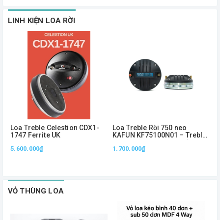
LINH KIỆN LOA RỜI
Loa Treble Celestion CDX1-
Loa Treble Rời 750 neo
L
1747 Ferrite UK
KAFUN KF75100N01 – Treble
K
Neo 1.5 Inch, Công Suất
N
5.600.000₫
1.700.000₫
7
100W, Âm Cao Sắc Nét
T
VỎ THÙNG LOA