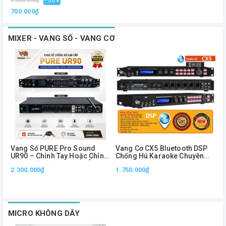
1.000.000₫
- 30%
700.000₫
MIXER - VANG SỐ - VANG CƠ
Vang Số PURE Pro Sound
Vang Cơ CX5 Bluetooth DSP
V
UR90 – Chỉnh Tay Hoặc Chỉnh
Chống Hú Karaoke Chuyên
Bằng Phần Mềm, Xử Lý Âm
Nghiệp Optical USB Remote
2.300.000₫
1.750.000₫
L
Thanh Chuyên Nghiệp
Điều Chỉnh Echo Reverb
MICRO KHÔNG DÂY