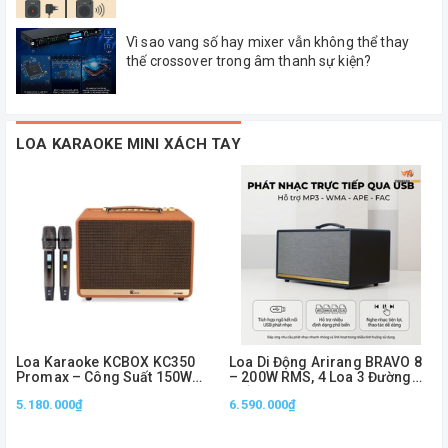
Vì sao vang số hay mixer vẫn không thể thay
thế crossover trong âm thanh sự kiện?
LOA KARAOKE MINI XÁCH TAY
Loa Karaoke KCBOX KC350
Loa Di Động Arirang BRAVO 8
Promax – Công Suất 150W
– 200W RMS, 4 Loa 3 Đường
RMS, Bass 20cm, Kèm 2 Micro
Tiếng, Kèm 2 Micro
5.180.000₫
6.590.000₫
Không Dây