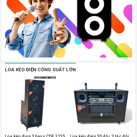
LOA KÉO ĐIỆN CÔNG SUẤT LỚN
Loa kéo điện 3 bass CDF 3235
Loa kéo điện 30 đôi, 3 tấc đôi