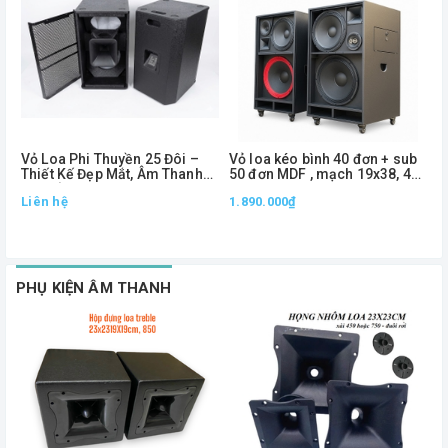
Vỏ Loa Phi Thuyền 25 Đôi –
Vỏ loa kéo bình 40 đơn + sub
V
Thiết Kế Đẹp Mắt, Âm Thanh
50 đơn MDF , mạch 19x38, 4
2
Lan Tỏa, Đóng Cặp Chuyên
way
Liên hệ
1.890.000₫
Nghiệp
2
1
PHỤ KIỆN ÂM THANH