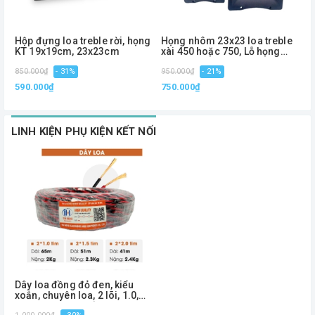
Hộp đựng loa treble rời, họng
Họng nhôm 23x23 loa treble
H
KT 19x19cm, 23x23cm
xài 450 hoặc 750, Lỗ họng
K
4.5cm
850.000₫
- 31%
950.000₫
- 21%
1
590.000₫
750.000₫
7
LINH KIỆN PHỤ KIỆN KẾT NỐI
Dây loa đồng đỏ đen, kiểu
xoắn, chuyên loa, 2 lõi, 1.0,
1.5, 2.0 - Phiên bản