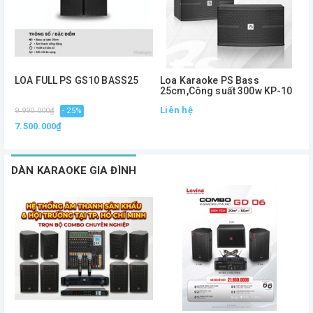
LOA FULL PS GS10 BASS25
Loa Karaoke PS Bass
L
25cm,Công suất 300w KP-10
,
Liên hệ
L
9.990.000₫
- 25%
7.500.000₫
DÀN KARAOKE GIA ĐÌNH