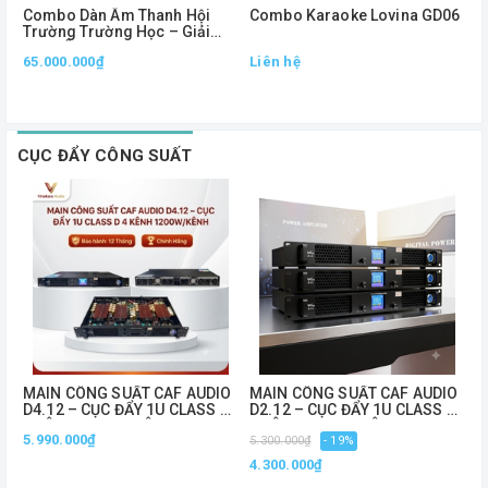
Combo Dàn Âm Thanh Hội
Combo Karaoke Lovina GD06
C
Trường Trường Học – Giải
A
Pháp Âm Thanh Chuyên
1
65.000.000₫
Liên hệ
L
Nghiệp, Phủ Âm Mạnh Mẽ
CỤC ĐẨY CÔNG SUẤT
MAIN CÔNG SUẤT CAF AUDIO
MAIN CÔNG SUẤT CAF AUDIO
C
D4.12 – CỤC ĐẨY 1U CLASS D
D2.12 – CỤC ĐẨY 1U CLASS D
S
4 KÊNH 1200W/KÊNH
2 KÊNH 1200W/KÊNH
1
5.990.000₫
5
5.300.000₫
- 19%
C
4.300.000₫