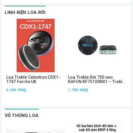
LINH KIỆN LOA RỜI
Loa Treble Celestion CDX1-
Loa Treble Rời 750 neo
L
1747 Ferrite UK
KAFUN KF75100N01 – Treble
K
Neo 1.5 Inch, Công Suất
N
5.600.000₫
1.700.000₫
7
100W, Âm Cao Sắc Nét
T
VỎ THÙNG LOA