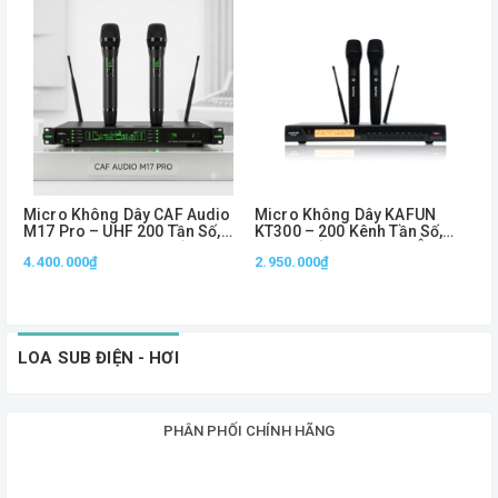
Micro Không Dây CAF Audio
Micro Không Dây KAFUN
M
M17 Pro – UHF 200 Tần Số,
KT300 – 200 Kênh Tần Số,
U
Chuyên Dùng Sân Khấu, Show
Sóng Khỏe Trên 60m, Âm
H
4.400.000₫
2.950.000₫
& Karaoke
Thanh Chuyên Nghiệp
4
3
LOA SUB ĐIỆN - HƠI
PHÂN PHỐI CHÍNH HÃNG