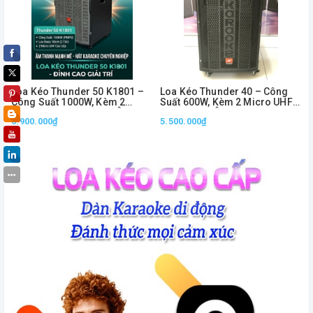
Loa Kéo Thunder 50 K1801 –
Loa Kéo Thunder 40 – Công
Công Suất 1000W, Kèm 2
Suất 600W, Kèm 2 Micro UHF
Micro UHF Không Dây, Âm
Không Dây, Âm Thanh Mạnh
6.900.000₫
5.500.000₫
Thanh Mạnh Mẽ
Mẽ