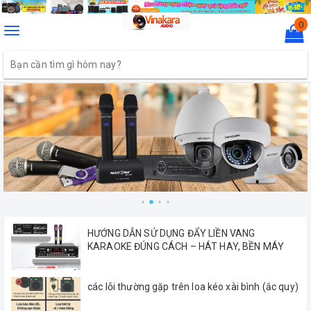
0
Toggle
navigation
HƯỚNG DẪN SỬ DỤNG ĐẨY LIỀN VANG
KARAOKE ĐÚNG CÁCH – HÁT HAY, BỀN MÁY
các lỗi thường gặp trên loa kéo xài bình (ắc quy)