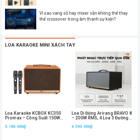
Vì sao vang số hay mixer vẫn không thể thay
thế crossover trong âm thanh sự kiện?
LOA KARAOKE MINI XÁCH TAY
Loa Karaoke KCBOX KC350
Loa Di Động Arirang BRAVO 8
Promax – Công Suất 150W
– 200W RMS, 4 Loa 3 Đường
RMS, Bass 20cm, Kèm 2 Micro
Tiếng, Kèm 2 Micro
5.180.000₫
6.590.000₫
Không Dây