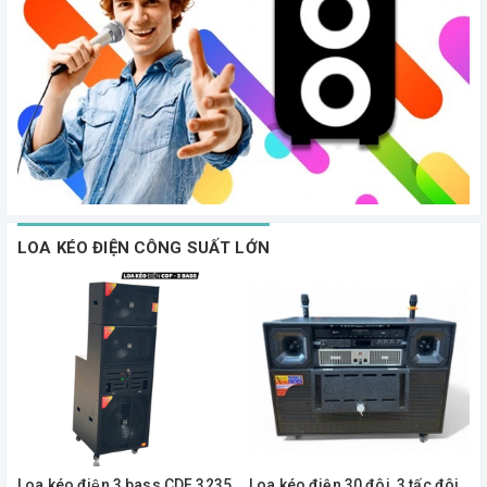
LOA KÉO ĐIỆN CÔNG SUẤT LỚN
Loa kéo điện 3 bass CDF 3235
Loa kéo điện 30 đôi, 3 tấc đôi