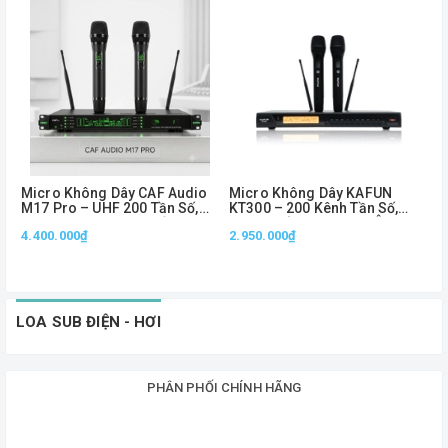
Micro Không Dây CAF Audio
Micro Không Dây KAFUN
M
M17 Pro – UHF 200 Tần Số,
KT300 – 200 Kênh Tần Số,
U
Chuyên Dùng Sân Khấu, Show
Sóng Khỏe Trên 60m, Âm
H
4.400.000₫
2.950.000₫
& Karaoke
Thanh Chuyên Nghiệp
4
3
LOA SUB ĐIỆN - HƠI
PHÂN PHỐI CHÍNH HÃNG