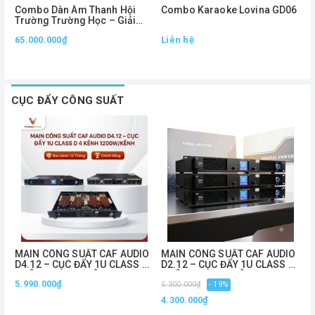
Combo Dàn Âm Thanh Hội
Combo Karaoke Lovina GD06
C
Trường Trường Học – Giải
A
Pháp Âm Thanh Chuyên
1
65.000.000₫
Liên hệ
L
Nghiệp, Phủ Âm Mạnh Mẽ
CỤC ĐẨY CÔNG SUẤT
MAIN CÔNG SUẤT CAF AUDIO
MAIN CÔNG SUẤT CAF AUDIO
C
D4.12 – CỤC ĐẨY 1U CLASS D
D2.12 – CỤC ĐẨY 1U CLASS D
S
4 KÊNH 1200W/KÊNH
2 KÊNH 1200W/KÊNH
1
5.990.000₫
5
5.300.000₫
- 19%
C
4.300.000₫