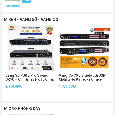
1.000.000₫
- 30%
700.000₫
MIXER - VANG SỐ - VANG CƠ
Vang Số PURE Pro Sound
Vang Cơ CX5 Bluetooth DSP
V
UR90 – Chỉnh Tay Hoặc Chỉnh
Chống Hú Karaoke Chuyên
Bằng Phần Mềm, Xử Lý Âm
Nghiệp Optical USB Remote
2.300.000₫
1.750.000₫
L
Thanh Chuyên Nghiệp
Điều Chỉnh Echo Reverb
MICRO KHÔNG DÂY