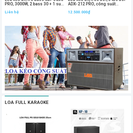
PRO, 3000W, 2 bass 30 + 1 sub
ADX-212 PRO, công suất
50
1000W
Liên hệ
12.500.000₫
2
LOA FULL KARAOKE