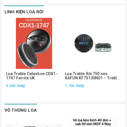
LINH KIỆN LOA RỜI
Loa Treble Celestion CDX1-
Loa Treble Rời 750 neo
L
1747 Ferrite UK
KAFUN KF75100N01 – Treble
K
Neo 1.5 Inch, Công Suất
N
5.600.000₫
1.700.000₫
7
100W, Âm Cao Sắc Nét
T
VỎ THÙNG LOA