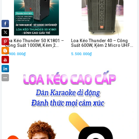
Loa Kéo Thunder 50 K1801 –
Loa Kéo Thunder 40 – Công
Công Suất 1000W, Kèm 2
Suất 600W, Kèm 2 Micro UHF
Micro UHF Không Dây, Âm
Không Dây, Âm Thanh Mạnh
6.900.000₫
5.500.000₫
Thanh Mạnh Mẽ
Mẽ