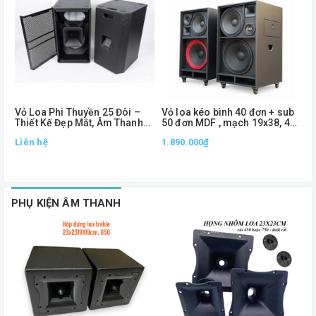
Vỏ Loa Phi Thuyền 25 Đôi –
Vỏ loa kéo bình 40 đơn + sub
V
Thiết Kế Đẹp Mắt, Âm Thanh
50 đơn MDF , mạch 19x38, 4
2
Lan Tỏa, Đóng Cặp Chuyên
way
Liên hệ
1.890.000₫
Nghiệp
2
1
PHỤ KIỆN ÂM THANH