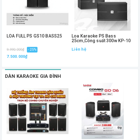
LOA FULL PS GS10 BASS25
Loa Karaoke PS Bass
L
25cm,Công suất 300w KP-10
,
Liên hệ
L
9.990.000₫
- 25%
7.500.000₫
DÀN KARAOKE GIA ĐÌNH